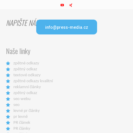
NAPIŠTE NÁM
info@press-media.cz
Naše linky
zpětné odkazy
zpětný odkaz
textové odkazy
zpětné odkazy kvalitní
reklamní články
zpětný odkaz
seo webu
seo
levné pr články
pr levně
PR článek
PR články