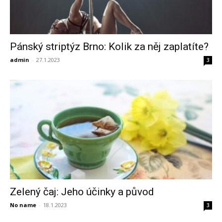
Pánský striptýz Brno: Kolik za něj zaplatíte?
admin
-
27.1.2023
3
Zelený čaj: Jeho účinky a původ
No name
-
18.1.2023
3