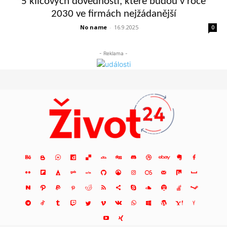
5 klíčových dovedností, které budou v roce
2030 ve firmách nejžádanější
No name
-
16.9.2025
0
- Reklama -