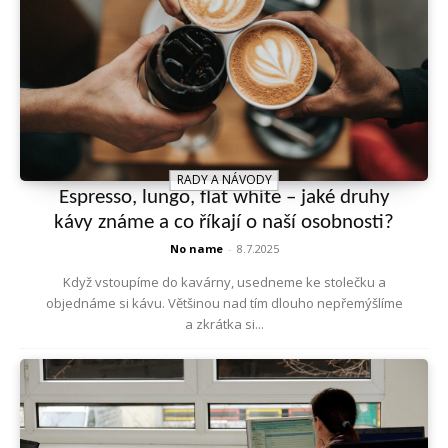
RADY A NÁVODY
Espresso, lungo, flat white – jaké druhy
kávy známe a co říkají o naší osobnosti?
No name
-
8.7.2025
Když vstoupíme do kavárny, usedneme ke stolečku a
objednáme si kávu. Většinou nad tím dlouho nepřemýšlíme
a zkrátka si...