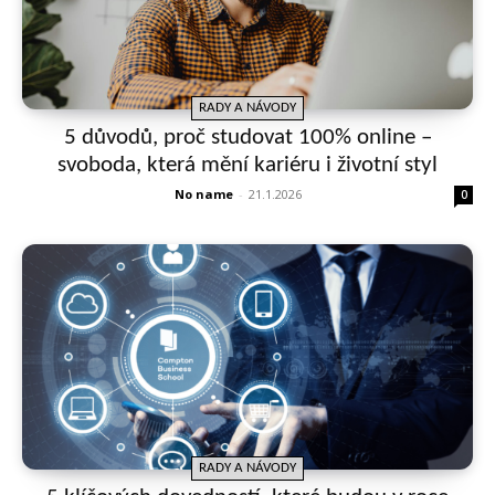
RADY A NÁVODY
5 důvodů, proč studovat 100% online –
svoboda, která mění kariéru i životní styl
No name
-
21.1.2026
0
RADY A NÁVODY