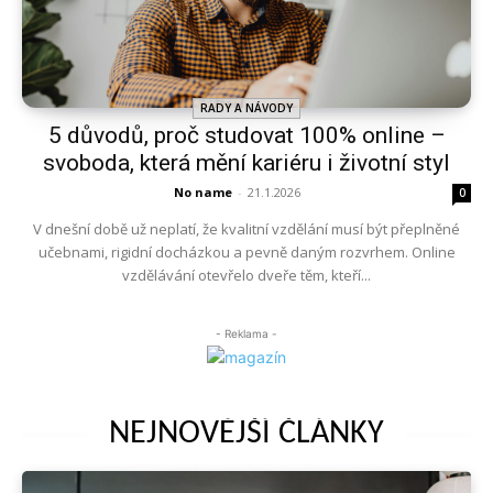
RADY A NÁVODY
5 důvodů, proč studovat 100% online –
svoboda, která mění kariéru i životní styl
No name
-
21.1.2026
0
V dnešní době už neplatí, že kvalitní vzdělání musí být přeplněné
učebnami, rigidní docházkou a pevně daným rozvrhem. Online
vzdělávání otevřelo dveře těm, kteří...
- Reklama -
NEJNOVĚJŠÍ ČLÁNKY