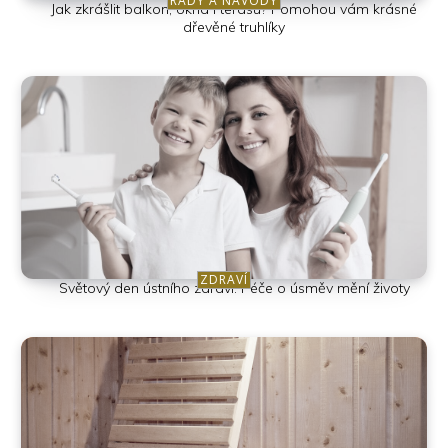
RADY A NÁVODY
Jak zkrášlit balkon, okna i terasu? Pomohou vám krásné
dřevěné truhlíky
ZDRAVÍ
Světový den ústního zdraví: Péče o úsměv mění životy