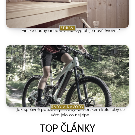
ZDRAVÍ
Finské sauny aneb proč se vyplatí je navštěvovat?
RADY A NÁVODY
Jak správně používat převody na horském kole, aby se
vám jelo co nejlépe.
TOP ČLÁNKY