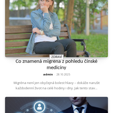
ZDRAVÍ
Co znamená migréna z pohledu čínské
medicíny
admin
-
28.10.2025
Migréna není jen obyčejná bolest hlavy – dokáže narušit
každodenní život na celé hodiny i dny. Jak tento stav...