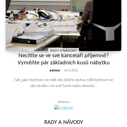
RADY A NÁVODY
Necítíte se ve své kanceláři příjemně?
Vyměňte pár základních kusů nábytku
admin
-
30.6.2025
Tak, jako bychom se měli cítit dobře doma, měli bychom se
cítit skvěle i ve své firmě nebo domácí...
- Reklama -
RADY A NÁVODY