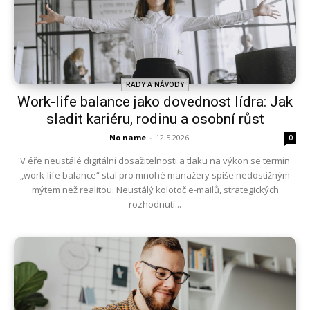
RADY A NÁVODY
Work-life balance jako dovednost lídra: Jak
sladit kariéru, rodinu a osobní růst
No name
-
12.5.2026
0
V éře neustálé digitální dosažitelnosti a tlaku na výkon se termín
„work-life balance“ stal pro mnohé manažery spíše nedostižným
mýtem než realitou. Neustálý kolotoč e-mailů, strategických
rozhodnutí...