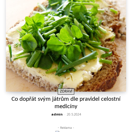
ZDRAVÍ
Co dopřát svým játrům dle pravidel celostní
medicíny
admin
-
20.5.2024
- Reklama -