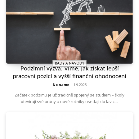
RADY A NÁVODY
Podzimní výzva: Víme, jak získat lepší
pracovní pozici a vyšší finanční ohodnocení
No name
-
1.9.2025
Začátek podzimu je už tradičně spojený se studiem – školy
otevírají své brány a nové ročníky usedají do lavic....