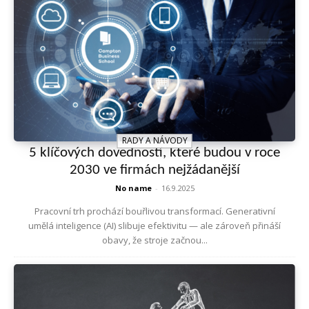
RADY A NÁVODY
5 klíčových dovedností, které budou v roce
2030 ve firmách nejžádanější
No name
-
16.9.2025
Pracovní trh prochází bouřlivou transformací. Generativní
umělá inteligence (AI) slibuje efektivitu — ale zároveň přináší
obavy, že stroje začnou...