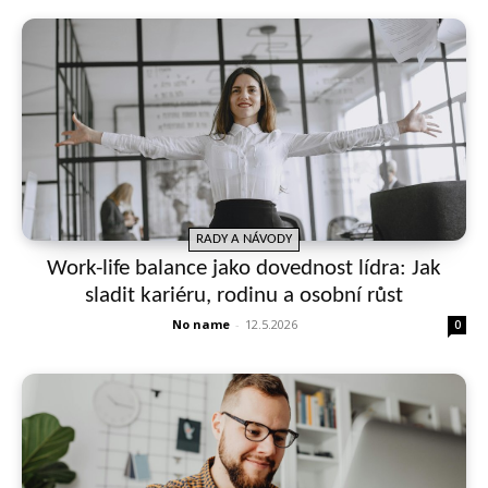
RADY A NÁVODY
Work-life balance jako dovednost lídra: Jak
sladit kariéru, rodinu a osobní růst
No name
-
12.5.2026
0