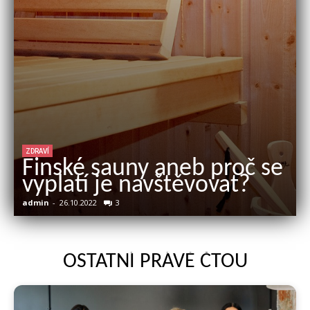
ZDRAVÍ
Finské sauny aneb proč se
vyplatí je navštěvovat?
admin
-
26.10.2022
3
N
OSTATNÍ PRÁVĚ ČTOU