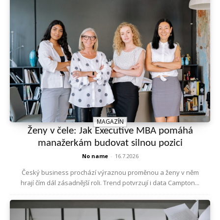
MAGAZÍN
Ženy v čele: Jak Executive MBA pomáhá
manažerkám budovat silnou pozici
No name
-
16.7.2026
Český business prochází výraznou proměnou a ženy v něm
hrají čím dál zásadnější roli. Trend potvrzují i data Campton...