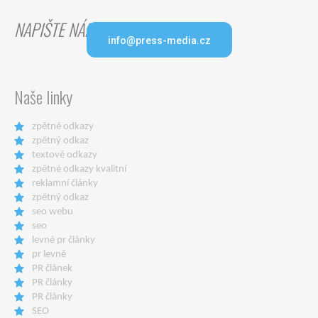
NAPIŠTE NÁM
info@press-media.cz
Naše linky
zpětné odkazy
zpětný odkaz
textové odkazy
zpětné odkazy kvalitní
reklamní články
zpětný odkaz
seo webu
seo
levné pr články
pr levně
PR článek
PR články
PR články
SEO