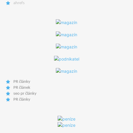
ahrefs
PR články
PR článek
seo pr články
PR články