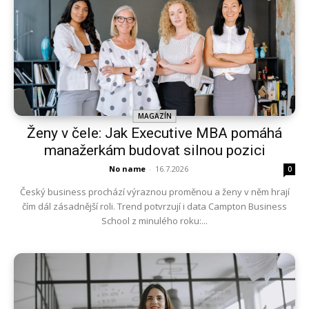
MAGAZÍN
Ženy v čele: Jak Executive MBA pomáhá
manažerkám budovat silnou pozici
No name
-
16.7.2026
0
Český business prochází výraznou proměnou a ženy v něm hrají
čím dál zásadnější roli. Trend potvrzují i data Campton Business
School z minulého roku:...