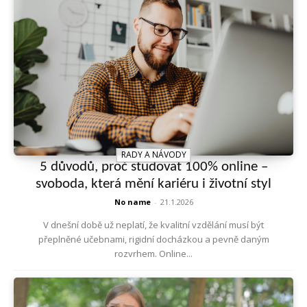
RADY A NÁVODY
5 důvodů, proč studovat 100% online –
svoboda, která mění kariéru i životní styl
No name
-
21.1.2026
V dnešní době už neplatí, že kvalitní vzdělání musí být
přeplněné učebnami, rigidní docházkou a pevně daným
rozvrhem. Online...