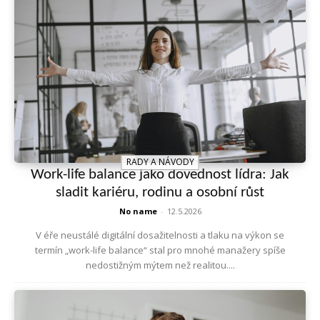
RADY A NÁVODY
Work-life balance jako dovednost lídra: Jak
sladit kariéru, rodinu a osobní růst
No name
-
12.5.2026
V éře neustálé digitální dosažitelnosti a tlaku na výkon se
termín „work-life balance“ stal pro mnohé manažery spíše
nedostižným mýtem než realitou....