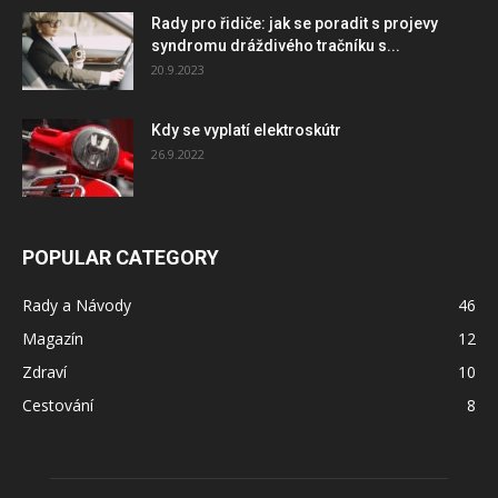
Rady pro řidiče: jak se poradit s projevy
syndromu dráždivého tračníku s...
20.9.2023
Kdy se vyplatí elektroskútr
26.9.2022
POPULAR CATEGORY
Rady a Návody
46
Magazín
12
Zdraví
10
Cestování
8