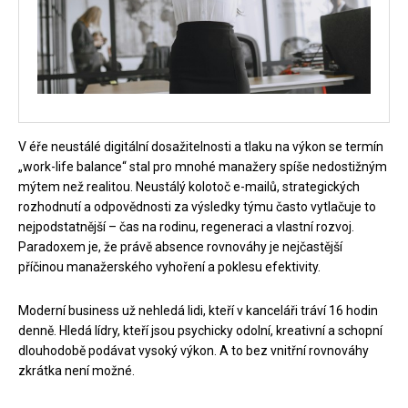
V éře neustálé digitální dosažitelnosti a tlaku na výkon se termín
„work-life balance“ stal pro mnohé manažery spíše nedostižným
mýtem než realitou. Neustálý kolotoč e-mailů, strategických
rozhodnutí a odpovědnosti za výsledky týmu často vytlačuje to
nejpodstatnější – čas na rodinu, regeneraci a vlastní rozvoj.
Paradoxem je, že právě absence rovnováhy je nejčastější
příčinou manažerského vyhoření a poklesu efektivity.
Moderní business už nehledá lidi, kteří v kanceláři tráví 16 hodin
denně. Hledá lídry, kteří jsou psychicky odolní, kreativní a schopní
dlouhodobě podávat vysoký výkon. A to bez vnitřní rovnováhy
zkrátka není možné.