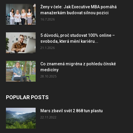
Ženy v čele: Jak Executive MBA pomáhá
manažerkám budovat silnou pozici
16.7.2026
5 důvodů, proč studovat 100% online –
svoboda, která mění kariéru...
21.1.2026
Co znamená migréna z pohledu čínské
medicíny
28.10.2025
POPULAR POSTS
Mars zbavil svět 2 868 tun plastu
22.11.2022