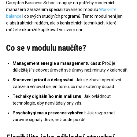
Campton Business School reaguje na potřeby moderních
manažerů zařazením specializovaného modulu
Work-life
balance
i do svých studijních programů. Tento modul není jen
o abstraktních radách, ale o konkrétních technikách, které
můžete okamžitě aplikovat ve svém dni.
Co se v modulu naučíte?
Management energie a managementu času:
Proč je
důležitější sledovat úroveň své únavy než minuty v kalendáři.
Stanovení priorit a delegování:
Jak se zbavit operativní
zátěže a věnovat se jen tomu, co má skutečný dopad.
Techniky digitálního minimalismu:
Jak ovládnout
technologie, aby neovládaly ony vás.
Psychohygiena a prevence vyhoření:
Jak rozpoznat
varovné signály dříve, než bude pozdě.