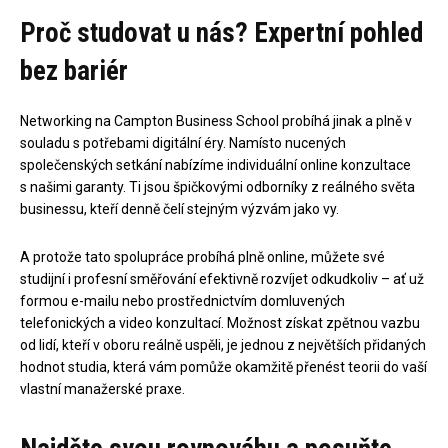
Proč studovat u nás? Expertní pohled
bez bariér
Networking na Campton Business School probíhá jinak a plně v
souladu s potřebami digitální éry. Namísto nucených
společenských setkání nabízíme individuální online konzultace
s našimi garanty. Ti jsou špičkovými odborníky z reálného světa
businessu, kteří denně čelí stejným výzvám jako vy.
A protože tato spolupráce probíhá plně online, můžete své
studijní i profesní směřování efektivně rozvíjet odkudkoliv – ať už
formou e-mailu nebo prostřednictvím domluvených
telefonických a video konzultací. Možnost získat zpětnou vazbu
od lidí, kteří v oboru reálně uspěli, je jednou z největších přidaných
hodnot studia, která vám pomůže okamžitě přenést teorii do vaší
vlastní manažerské praxe.