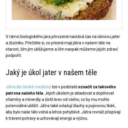
V rámci biologického jara přirozeně nastává čas na obnovu jater
a žlučníku. Přečtěte si, co přesně mají játra v našem těle na
starost, čím jim ubližujeme a čím naopak můžeme jejich zdraví
podpořit.
Jaký je úkol jater v našem těle
Játra dle čínské medicíny
lze v podstatě
označit za takového
patrona našeho těla
. Jejich úkolem je skladovat a doplňovat
vitamíny a minerály a čistit krev od všeho, co by mu mohlo
potenciálně ublížit. Játra také svlažují šlachy a pojivovou tkáň,
aby bylo naše tělo volně a lehce pohyblivé. Játra rovněž přispívají
k trávení potravy a uchovávají energii a výživu.