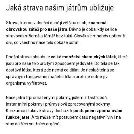
Jaká strava našim játrům ubližuje
Strava, kterou v dnešní době jí většina osob,
znamená
obrovskou zátěž pro naše játra
. Dávno je doba, kdy se lidé
stravovali střídmě a téměř bez tuků. Člověk se mnohdy upřímně
diví, co všechno naše tělo dokáže ustát.
Dnešní strava obsahuje
velké množství chemických látek
, které
jsou pro naše tělo určitým způsobem jedovaté. Do těla se tak
dostává látka, která zde nemá co dělat. Je neslučitelná se
správným fungováním našeho těla a proto je nutné ji z
organismu vyfiltrovat.
Naše játra trpí smaženými pokrmy, jídlem z fastfoodů,
instantními pokrmy i průmyslově zpracovanými pokrmy.
Konzumací takové stravy dochází k
postupném zpomalování
funkce jater
. A to může mít postupem času negativní vliv i na
stav dalších vnitřních orgánů.