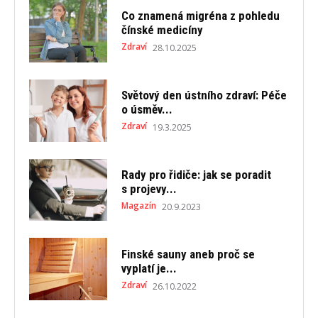
Co znamená migréna z pohledu
čínské medicíny
Zdraví
28.10.2025
Světový den ústního zdraví: Péče
o úsměv...
Zdraví
19.3.2025
Rady pro řidiče: jak se poradit
s projevy...
Magazín
20.9.2023
Finské sauny aneb proč se
vyplatí je...
Zdraví
26.10.2022