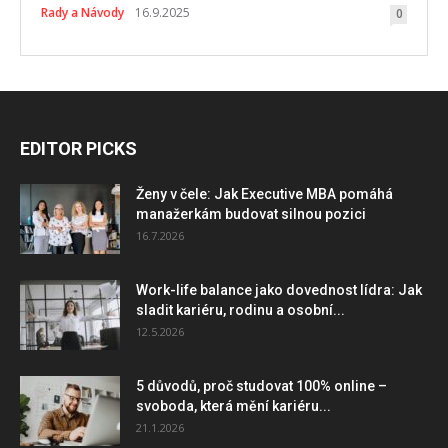
Rady a Návody
16.9.2025
0
EDITOR PICKS
Ženy v čele: Jak Executive MBA pomáhá
manažerkám budovat silnou pozici
16.7.2026
Work-life balance jako dovednost lídra: Jak
sladit kariéru, rodinu a osobní...
12.5.2026
5 důvodů, proč studovat 100% online –
svoboda, která mění kariéru...
21.1.2026