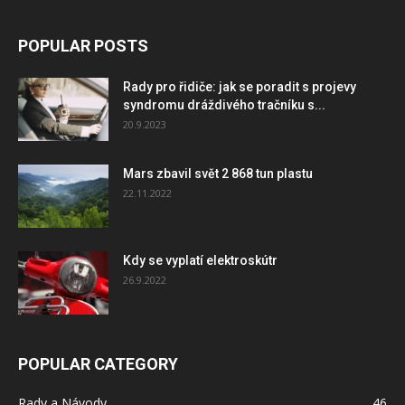
POPULAR POSTS
Rady pro řidiče: jak se poradit s projevy
syndromu dráždivého tračníku s...
20.9.2023
Mars zbavil svět 2 868 tun plastu
22.11.2022
Kdy se vyplatí elektroskútr
26.9.2022
POPULAR CATEGORY
Rady a Návody
46