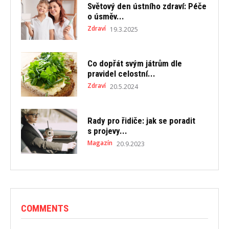
Světový den ústního zdraví: Péče
o úsměv...
Zdraví
19.3.2025
Co dopřát svým játrům dle
pravidel celostní...
Zdraví
20.5.2024
Rady pro řidiče: jak se poradit
s projevy...
Magazín
20.9.2023
COMMENTS