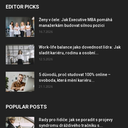
EDITOR PICKS
Ženy v čele: Jak Executive MBA pomáhá
manažerkám budovat silnou pozici
16.7.2026
Work-life balance jako dovednost lídra: Jak
sladit kariéru, rodinu a osobní...
12.5.2026
5 důvodů, proč studovat 100% online –
svoboda, která mění kariéru...
21.1.2026
POPULAR POSTS
Rady pro řidiče: jak se poradit s projevy
syndromu dráždivého tračníku s...