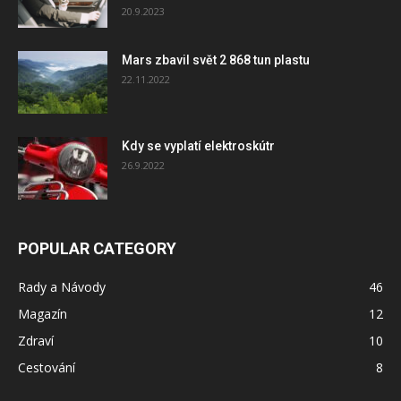
20.9.2023
Mars zbavil svět 2 868 tun plastu
22.11.2022
Kdy se vyplatí elektroskútr
26.9.2022
POPULAR CATEGORY
Rady a Návody
46
Magazín
12
Zdraví
10
Cestování
8