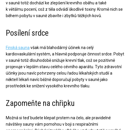
v sauně totiž dochází ke zlepšení krevního oběhu a také
k většímu pocení, což z těla odvádí škodlivé toxiny. Kromě nich se
během pobytu v sauně zbavíte i zbytků těžkých kovů.
Posílení srdce
Finská sauna
však má blahodárný účinek na celý
kardiovaskulární systém, a hlavně podporuje činnost srdce. Pobyt
v sauně totiž dlouhodobě snižuje krevní tlak, což se pozitivně
projevuje v lepším stavu celého cévního aparátu. Tyto zdravotní
účinky jsou navíc potvrzeny celou řadou lékařských studií a
někteří lékaři navíc běžně doporučují pobyty v sauně jako
prostředek ke snížení vysokého krevního tlaku.
Zapomeňte na chřipku
Možná si teď budete klepat prstem na čelo, ale pravidelné
návštěvy sauny vám pomohou v boji s respiračními