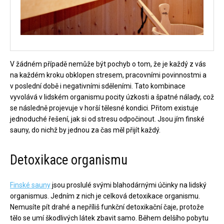
V žádném případě nemůže být pochyb o tom, že je každý z vás
na každém kroku obklopen stresem, pracovními povinnostmi a
v poslední době i negativními sděleními. Tato kombinace
vyvolává v lidském organismu pocity úzkosti a špatné nálady, což
se následně projevuje v horší tělesné kondici. Přitom existuje
jednoduché řešení, jak si od stresu odpočinout. Jsou jím finské
sauny, do nichž by jednou za čas měl přijít každý.
Detoxikace organismu
Finské sauny
jsou proslulé svými blahodárnými účinky na lidský
organismus. Jedním z nich je celková detoxikace organismu.
Nemusíte pít drahé a nepříliš funkční detoxikační čaje, protože
tělo se umí škodlivých látek zbavit samo. Během delšího pobytu