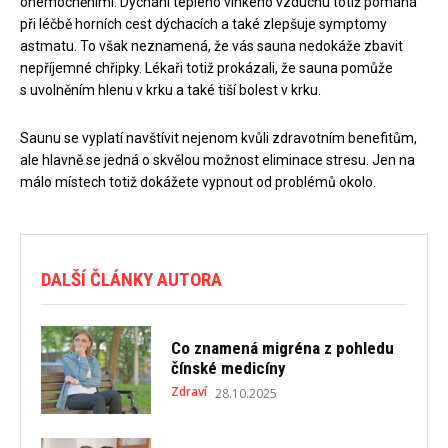
onemocněními. Dýchání teplého vlhkého vzduchu totiž pomáhá
při léčbě horních cest dýchacích a také zlepšuje symptomy
astmatu. To však neznamená, že vás sauna nedokáže zbavit
nepříjemné chřipky. Lékaři totiž prokázali, že sauna pomůže
s uvolněním hlenu v krku a také tiší bolest v krku.
Saunu se vyplatí navštívit nejenom kvůli zdravotním benefitům,
ale hlavně se jedná o skvělou možnost eliminace stresu. Jen na
málo místech totiž dokážete vypnout od problémů okolo.
DALŠÍ ČLÁNKY AUTORA
Co znamená migréna z pohledu
čínské medicíny
Zdraví
28.10.2025