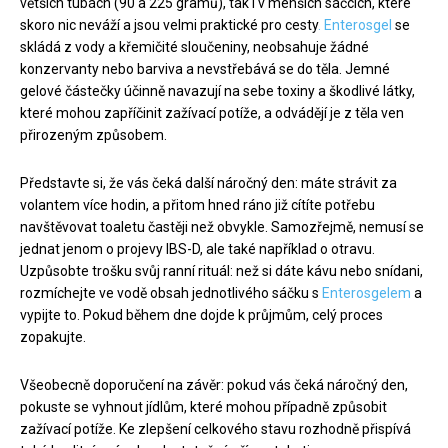
větších tubách (90 a 225 gramů), tak i v menších sáčcích, které
skoro nic neváží a jsou velmi praktické pro cesty
. Enterosgel
se
skládá z vody a křemičité sloučeniny, neobsahuje žádné
konzervanty nebo barviva a nevstřebává se do těla. Jemné
gelové částečky účinně navazují na sebe toxiny a škodlivé látky,
které mohou zapříčinit zažívací potíže, a odvádějí je z těla ven
přirozeným způsobem.
Představte si, že vás čeká další náročný den: máte strávit za
volantem více hodin, a přitom hned ráno již cítíte potřebu
navštěvovat toaletu častěji než obvykle. Samozřejmě, nemusí se
jednat jenom o projevy IBS-D, ale také například o otravu.
Uzpůsobte trošku svůj ranní rituál: než si dáte kávu nebo snídani,
rozmíchejte ve vodě obsah jednotlivého sáčku s
Enterosgelem
a
vypijte to. Pokud během dne dojde k průjmům, celý proces
zopakujte.
Všeobecně doporučení na závěr: pokud vás čeká náročný den,
pokuste se vyhnout jídlům, které mohou případně způsobit
zažívací potíže. Ke zlepšení celkového stavu rozhodně přispívá