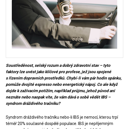
Soustředěnost, selský rozum a dobrý zdravotní stav – tyto
faktory lze uvést jako klíčové pro profese, jež jsou spojené
s řízením dopravních prostředků. Chybí-li vám pár hodin spánku,
pomůže dvojité espresso nebo energetický nápoj. Co ale když
dojde k zažívacím potížím, například průjmu, jehož původ ani
neznáte nebo naopak víte, že vám dává o sobě vědět IBS –
syndrom dráždivého tračníku?
Syndrom dráždivého tračníku nebo-li IBS je nemocí, kterou trpí
téměř 20% současné dospělé populace. IBS je nepříjemným