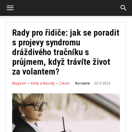
Rady pro řidiče: jak se poradit
s projevy syndromu
dráždivého tračníku s
průjmem, když trávíte život
za volantem?
20.9.2023
No name
Magazín
Rady a Návody
Zdraví