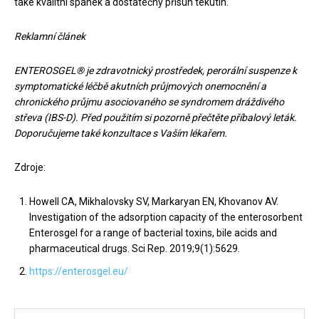
také kvalitní spánek a dostatečný přísun tekutin.
Reklamní článek
ENTEROSGEL® je zdravotnický prostředek, perorální suspenze k
symptomatické léčbě akutních průjmových onemocnění a
chronického průjmu asociovaného se syndromem dráždivého
střeva (IBS-D). Před použitím si pozorně přečtěte příbalový leták.
Doporučujeme také konzultace s Vaším lékařem.
Zdroje:
Howell CA, Mikhalovsky SV, Markaryan EN, Khovanov AV.
Investigation of the adsorption capacity of the enterosorbent
Enterosgel for a range of bacterial toxins, bile acids and
pharmaceutical drugs. Sci Rep. 2019;9(1):5629.
https://enterosgel.eu/