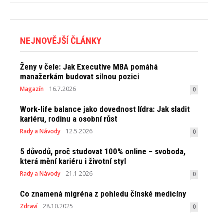
NEJNOVĚJŠÍ ČLÁNKY
Ženy v čele: Jak Executive MBA pomáhá
manažerkám budovat silnou pozici
Magazín
16.7.2026
0
Work-life balance jako dovednost lídra: Jak sladit
kariéru, rodinu a osobní růst
Rady a Návody
12.5.2026
0
5 důvodů, proč studovat 100% online – svoboda,
která mění kariéru i životní styl
Rady a Návody
21.1.2026
0
Co znamená migréna z pohledu čínské medicíny
Zdraví
28.10.2025
0