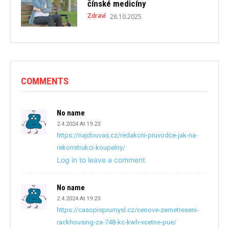
čínské medicíny
Zdraví
28.10.2025
COMMENTS
No name
2.4.2024 At 19:23
https://najdouvas.cz/redakcni-pruvodce-jak-na-
rekonstrukci-koupelny/
Log in to leave a comment
No name
2.4.2024 At 19:23
https://casopisprumysl.cz/cenove-zemetreseni-
rackhousing-za-748-kc-kwh-vcetne-pue/