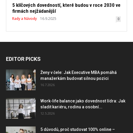
5 klíčových dovedností, které budou v roce 2030 ve
firmách nejžádanější
Rady a Návody
16.9.2025
0
EDITOR PICKS
Ženy v čele: Jak Executive MBA pomáhá
manažerkám budovat silnou pozici
16.7.2026
Work-life balance jako dovednost lídra: Jak
sladit kariéru, rodinu a osobní...
12.5.2026
5 důvodů, proč studovat 100% online –