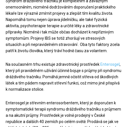
Syndrom dráždivého tračníku je komplexním a závažným
onemocněním, nicméně dodržováním doporučení praktického
lékaře lze výrazně zmírnit projevy a zlepšit tím kvalitu života.
Napomáhá tomu nejen úprava jídelníčku, ale také fyzická
aktivita, psychoterapie terapie a určité léky a zdravotnické
přípravky. Nicméně i tak může občas docházet k nepříznivým
symptomům. Projevy IBS se totiž zhoršují ve stresových
situacích a při nepravidelném stravování . Oba tyto faktory zcela
patří k životu člověka, který tráví hodně času za volantem.
Na současném trhu existuje zdravotnický prostředek
Enterosgel
,
který při pravidelném užívání účinně bojuje s průjmy při syndromu
dráždivého tračníku. Pomáhá jemně očistit střeva od škodlivých
látek a tím pádem napravit střevní funkci, což mimo jiné přispívá
k normalizace stolice.
Enterosgel je střevním enterosorbentem, který je doporučen k
symptomatické terapii syndromu dráždivého tračníku s průjmem
a na akutní průjmy. Prostředek je volně prodejný v České
republice a dalších 40 zemích po celém světě. Prodává se jak ve