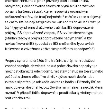
onemocněním, mezi jehož příznaky patří bolesti břicha,
nadýmání, zvýšená tvorba střevních plynů a různé zažívací
poruchy (průjem, zácpa), které nesouvisí s organickým
poškozením střev, ale trvají nejméně tři měsíce v roce a objevují
se často. IBS se nejčastěji hlásí ve věku od 23 do 40 let. Existuje
čtyři typy syndromu dráždivého tračníku: IBS doprovazené
průjmy, IBS doprovázené zácpou, IBS tzv. smíšeného typu
(střídání zácpy a průjmu doprovázené nadýmáním) a tzv.
neklasifikované IBS (podobá se IBS smíšeného typu, avšak
frekvence a závažnost zažívacích potíží tomu neodpovídá).
Projevy syndromu dráždivého tračníku s průjmem dokážou
značně potrápit, obzvláště pokud práce člověka neposkytuje
možnost okamžitě odejít domů, mít stálý přístup na toaletu nebo
požádat o „home office“ ve chvíli, když se necítí dobře nebo
zkrátka si potřebuje odskočit víckrát za hodinu. Příznaky IBS se
navíc objevují dost náhle, což člověka minimálně na několik vteřin
rozruší. V případě řidiče dopravního prostředku ty vteřiny mohou
hrát kritickou roli.