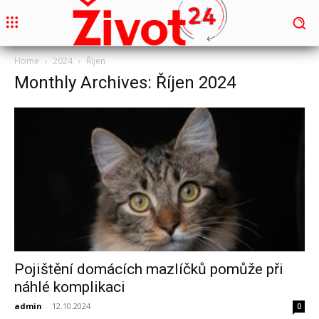
Home
2024
Říjen
Monthly Archives: Říjen 2024
Pojištění domácích mazlíčků pomůže při
náhlé komplikaci
admin
-
12.10.2024
0