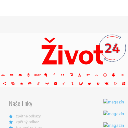
Naše linky
zpětné odkazy
zpětný odkaz
textové odkazy