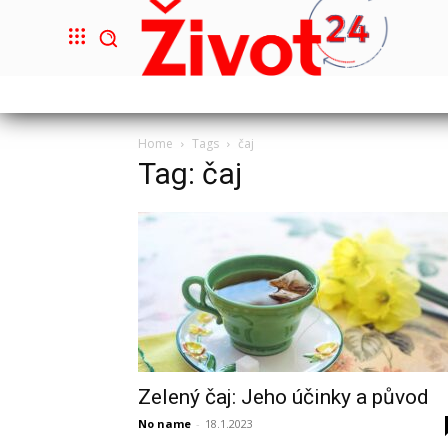
Home
Tags
čaj
Tag: čaj
Zelený čaj: Jeho účinky a původ
No name
-
18.1.2023