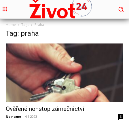
Home
Tags
Praha
Tag: praha
Ověřené nonstop zámečnictví
No name
-
4.1.2023
3