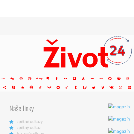
Naše linky
zpětné odkazy
zpětný odkaz
textové odkazy