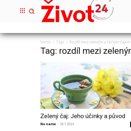
Home
Tags
Rozdíl mezi zeleným a černým čajem
Tag: rozdíl mezi zelen
Zelený čaj: Jeho účinky a původ
No name
-
18.1.2023