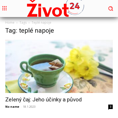
Home
Tags
Teplé napoje
Tag: teplé napoje
Zelený čaj: Jeho účinky a původ
No name
-
18.1.2023
3