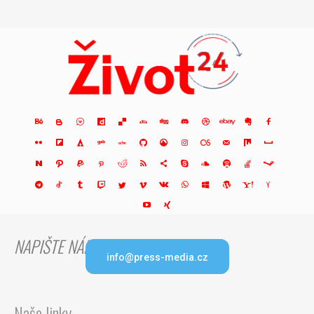
NAPIŠTE NÁM
info@press-media.cz
Naše linky