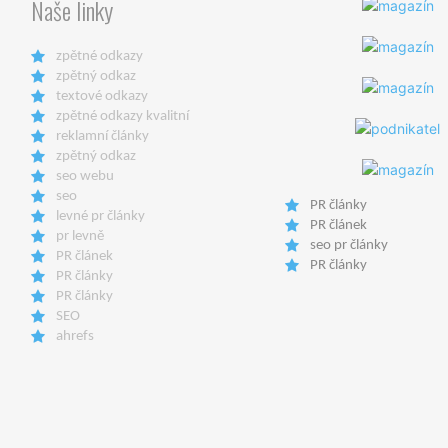
Naše linky
zpětné odkazy
zpětný odkaz
textové odkazy
zpětné odkazy kvalitní
reklamní články
zpětný odkaz
seo webu
seo
PR články
levné pr články
PR článek
pr levně
seo pr články
PR článek
PR články
PR články
PR články
SEO
ahrefs