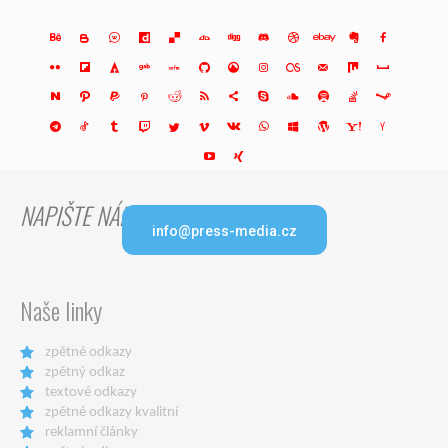
NAPIŠTE NÁM
info@press-media.cz
Naše linky
zpětné odkazy
zpětný odkaz
textové odkazy
zpětné odkazy kvalitní
reklamní články