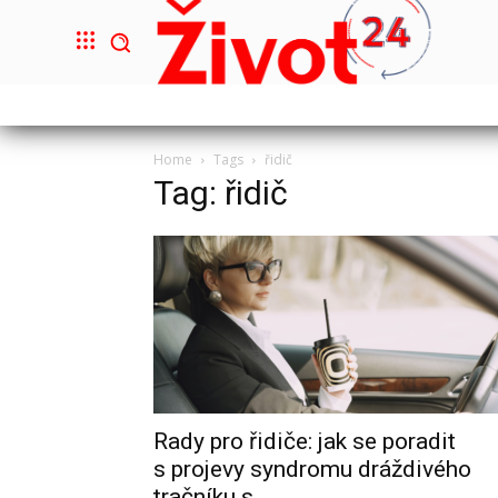
Home
Tags
řidič
Tag: řidič
Rady pro řidiče: jak se poradit
s projevy syndromu dráždivého
tračníku s...