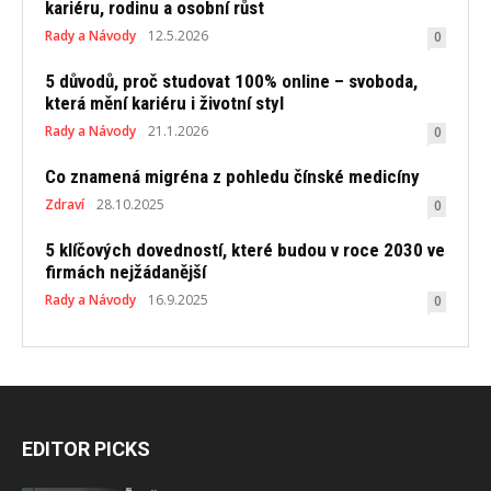
kariéru, rodinu a osobní růst
Rady a Návody
12.5.2026
0
5 důvodů, proč studovat 100% online – svoboda,
která mění kariéru i životní styl
Rady a Návody
21.1.2026
0
Co znamená migréna z pohledu čínské medicíny
Zdraví
28.10.2025
0
5 klíčových dovedností, které budou v roce 2030 ve
firmách nejžádanější
Rady a Návody
16.9.2025
0
EDITOR PICKS