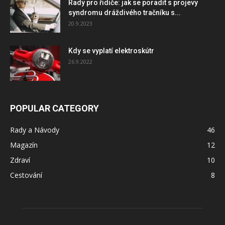
Rady pro řidiče: jak se poradit s projevy
syndromu dráždivého tračníku s...
20.9.2023
Kdy se vyplatí elektroskútr
26.9.2022
POPULAR CATEGORY
Rady a Návody
46
Magazín
12
Zdraví
10
Cestování
8