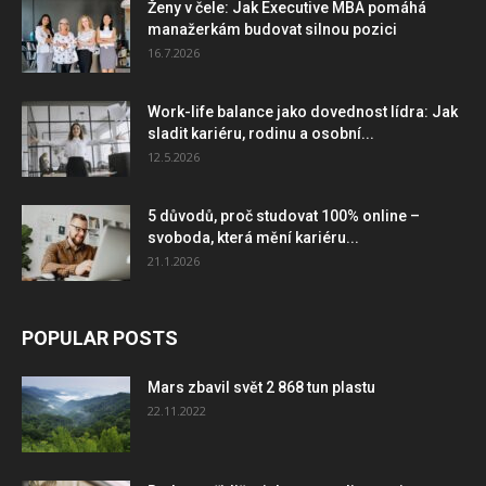
Ženy v čele: Jak Executive MBA pomáhá
manažerkám budovat silnou pozici
16.7.2026
Work-life balance jako dovednost lídra: Jak
sladit kariéru, rodinu a osobní...
12.5.2026
5 důvodů, proč studovat 100% online –
svoboda, která mění kariéru...
21.1.2026
POPULAR POSTS
Mars zbavil svět 2 868 tun plastu
22.11.2022