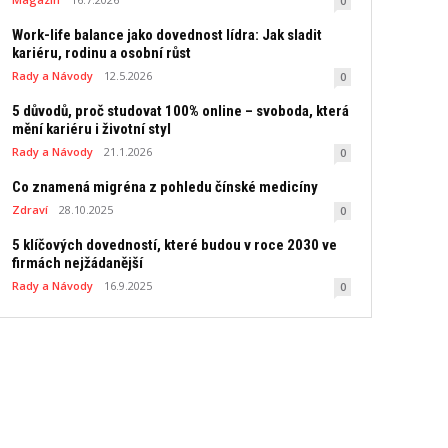
0
Work-life balance jako dovednost lídra: Jak sladit
kariéru, rodinu a osobní růst
Rady a Návody
12.5.2026
0
5 důvodů, proč studovat 100% online – svoboda, která
mění kariéru i životní styl
Rady a Návody
21.1.2026
0
Co znamená migréna z pohledu čínské medicíny
Zdraví
28.10.2025
0
5 klíčových dovedností, které budou v roce 2030 ve
firmách nejžádanější
Rady a Návody
16.9.2025
0