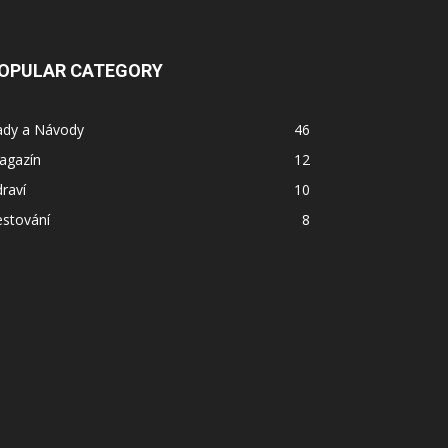
OPULAR CATEGORY
ady a Návody
46
agazín
12
raví
10
estování
8