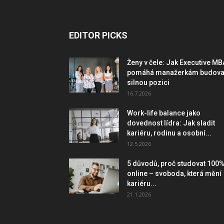
EDITOR PICKS
Ženy v čele: Jak Executive MB
pomáhá manažerkám budova
silnou pozici
16.7.2026
Work-life balance jako
dovednost lídra: Jak sladit
kariéru, rodinu a osobní...
12.5.2026
5 důvodů, proč studovat 100
online – svoboda, která mění
kariéru...
21.1.2026