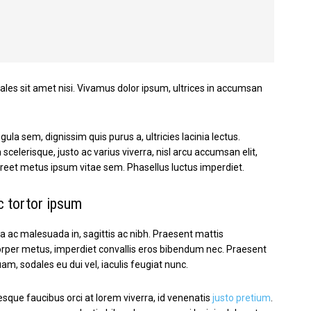
dales sit amet nisi. Vivamus dolor ipsum, ultrices in accumsan
gula sem, dignissim quis purus a, ultricies lacinia lectus.
scelerisque, justo ac varius viverra, nisl arcu accumsan elit,
oreet metus ipsum vitae sem. Phasellus luctus imperdiet.
 tortor ipsum
a ac malesuada in, sagittis ac nibh. Praesent mattis
rper metus, imperdiet convallis eros bibendum nec. Praesent
uam, sodales eu dui vel, iaculis feugiat nunc.
esque faucibus orci at lorem viverra, id venenatis
justo pretium
.