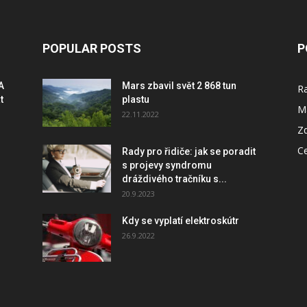
POPULAR POSTS
P
A
Mars zbavil svět 2 868 tun
R
t
plastu
M
22.11.2022
Zd
C
Rady pro řidiče: jak se poradit
s projevy syndromu
dráždivého tračníku s...
20.9.2023
Kdy se vyplatí elektroskútr
%
26.9.2022