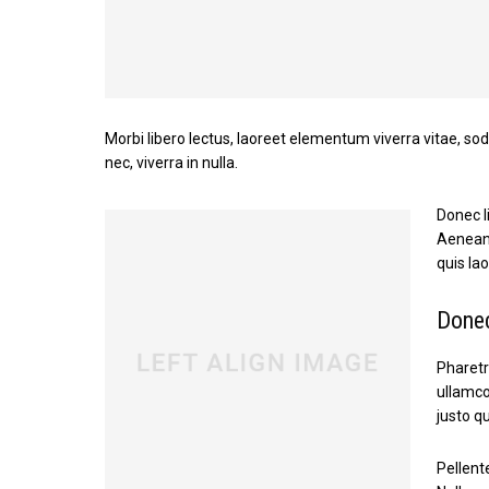
Morbi libero lectus, laoreet elementum viverra vitae, so
nec, viverra in nulla.
Donec li
Aenean 
quis la
Donec
Pharetr
ullamco
justo q
Pellent