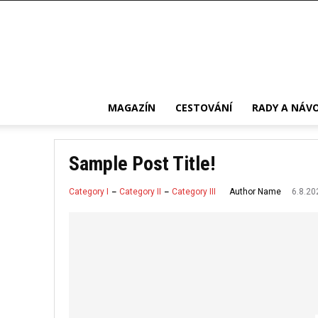
MAGAZÍN
CESTOVÁNÍ
RADY A NÁV
Sample Post Title!
6.8.20
Author Name
Category I
Category II
Category III