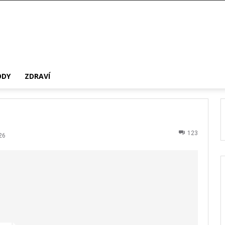
ODY
ZDRAVÍ
123
26