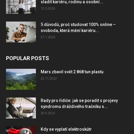
sladit kariéru, rodinu a osobní...
12.5.2026
5 důvodů, proč studovat 100% online –
svoboda, která mění kariéru...
21.1.2026
POPULAR POSTS
Mars zbavil svět 2 868 tun plastu
22.11.2022
Rady pro řidiče: jak se poradit s projevy
syndromu dráždivého tračníku s...
20.9.2023
Kdy se vyplatí elektroskútr