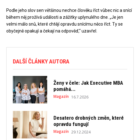
Podle jeho slov sen většinou nechce člověku říct vůbec nic a snící
během něj prožívá události a zážitky uplynulého dne. „Je jen
velmi málo snů, které chtějí opravdu snícímu něco říct. Ty se
obyčejně opakují a čekají na odpověď,“ uzavřel.
DALŠÍ ČLÁNKY AUTORA
Ženy v čele: Jak Executive MBA
pomáhá...
Magazín
16.7.2026
Desatero drobných změn, které
opravdu fungují
Magazín
29.12.2024