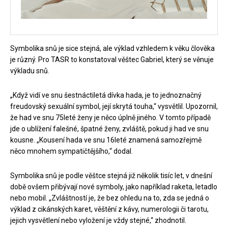
Symbolika snů je sice stejná, ale výklad vzhledem k věku člověka
je různý. Pro TASR to konstatoval věštec Gabriel, který se věnuje
výkladu snů.
„Když vidí ve snu šestnáctiletá dívka hada, je to jednoznačný
freudovský sexuální symbol, její skrytá touha,“ vysvětlil. Upozornil,
že had ve snu 75leté ženy je něco úplně jiného. V tomto případě
jde o ublížení falešné, špatné ženy, zvláště, pokud ji had ve snu
kousne. „Kousení hada ve snu 16leté znamená samozřejmě
něco mnohem sympatičtějšího,“ dodal.
Symbolika snů je podle věštce stejná již několik tisíc let, v dnešní
době ovšem přibývají nové symboly, jako například raketa, letadlo
nebo mobil. „Zvláštností je, že bez ohledu na to, zda se jedná o
výklad z cikánských karet, věštění z kávy, numerologii či tarotu,
jejich vysvětlení nebo vyložení je vždy stejné,“ zhodnotil.