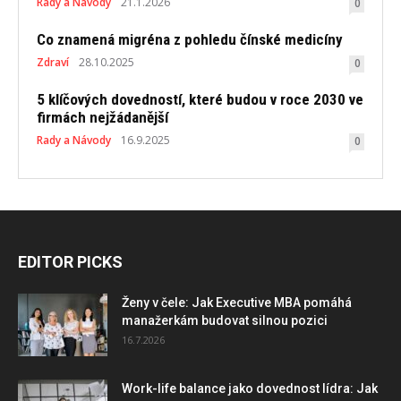
Rady a Návody
21.1.2026
0
Co znamená migréna z pohledu čínské medicíny
Zdraví
28.10.2025
0
5 klíčových dovedností, které budou v roce 2030 ve
firmách nejžádanější
Rady a Návody
16.9.2025
0
EDITOR PICKS
Ženy v čele: Jak Executive MBA pomáhá
manažerkám budovat silnou pozici
16.7.2026
Work-life balance jako dovednost lídra: Jak