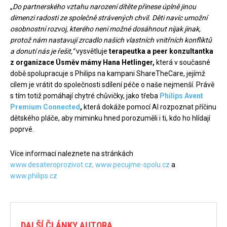
„
Do partnerského vztahu narození dítěte přinese úplně jinou
dimenzi radosti ze společně strávených chvil.
Děti navíc umožní
osobnostní rozvoj, kterého není možné dosáhnout nijak jinak,
protož nám nastavují zrcadlo našich vlastních vnitřních konfliktů
a donutí nás je řešit,“
vysvětluje
terapeutka a
peer konzultantka
z organizace Úsměv mámy Hana Hetlinger,
která v současné
době spolupracuje s Philips na kampani ShareTheCare, jejímž
cílem je vrátit do společnosti sdílení péče o naše nejmenší. Právě
s tím totiž pomáhají chytré chůvičky, jako třeba
Philips Avent
Premium Connected
,
která dokáže pomocí AI rozpoznat příčinu
dětského pláče, aby miminku hned porozuměli i ti, kdo ho hlídají
poprvé.
Více informací naleznete na stránkách
www.desateroprozivot.cz,
www.pecujme-spolu.cz
a
www.philips.cz
DALŠÍ ČLÁNKY AUTORA