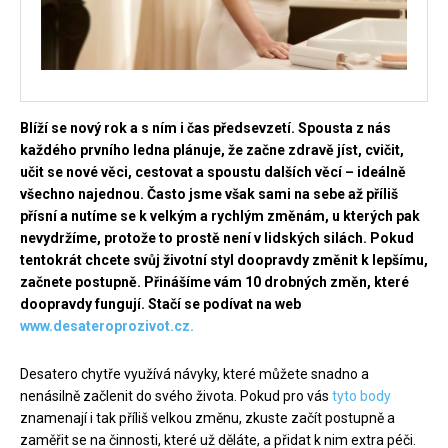
Blíží se nový rok a s ním i čas předsevzetí. Spousta z nás
každého prvního ledna plánuje, že začne zdravě jíst, cvičit,
učit se nové věci, cestovat a spoustu dalších věcí – ideálně
všechno najednou. Často jsme však sami na sebe až příliš
přísní a nutíme se k velkým a rychlým změnám, u kterých pak
nevydržíme, protože to prostě není v lidských silách. Pokud
tentokrát chcete svůj životní styl doopravdy změnit k lepšímu,
začnete postupně. Přinášíme vám 10 drobných změn, které
doopravdy fungují. Stačí se podívat na web
www.desateroprozivot.cz.
Desatero chytře využívá návyky, které můžete snadno a
nenásilně začlenit do svého života. Pokud pro vás
tyto body
znamenají i tak příliš velkou změnu, zkuste začít postupně a
zaměřit se na činnosti, které už děláte, a přidat k nim extra péči.