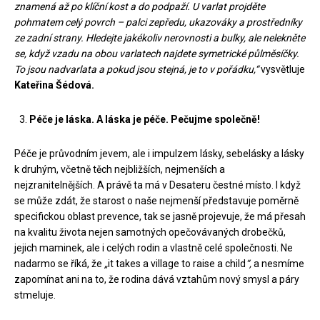
znamená až po klíční kost a do podpaží. U varlat projděte
pohmatem celý povrch – palci zepředu, ukazováky a prostředníky
ze zadní strany. Hledejte jakékoliv nerovnosti a bulky, ale nelekněte
se, když vzadu na obou varlatech najdete symetrické půlměsíčky.
To jsou nadvarlata a pokud jsou stejná, je to v pořádku,“
vysvětluje
Kateřina Šédová.
Péče je láska. A láska je péče. Pečujme společně!
Péče je průvodním jevem, ale i impulzem lásky, sebelásky a lásky
k druhým, včetně těch nejbližších, nejmenších a
nejzranitelnějších. A právě ta má v Desateru čestné místo. I když
se může zdát, že starost o naše nejmenší představuje poměrně
specifickou oblast prevence, tak se jasně projevuje, že má přesah
na kvalitu života nejen samotných opečovávaných drobečků,
jejich maminek, ale i celých rodin a vlastně celé společnosti. Ne
nadarmo se říká, že
„
it takes a village to raise a child
“,
a nesmíme
zapomínat ani na to, že rodina dává vztahům nový smysl a páry
stmeluje.