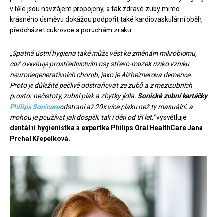
v těle jsou navzájem propojeny, a tak zdravé zuby mimo
krásného úsměvu dokážou podpořit také kardiovaskulární oběh,
předcházet cukrovce a poruchám zraku.
„
Špatná ústní hygiena také může vést ke změnám mikrobiomu,
což ovlivňuje prostřednictvím osy střevo-mozek riziko vzniku
neurodegenerativních chorob, jako je Alzheimerova demence.
Proto je důležité pečlivě odstraňovat ze zubů a z mezizubních
prostor nečistoty, zubní plak a zbytky jídla.
Sonické zubní kartáčky
Philips Sonicare
odstraní až 20x více plaku než ty manuální, a
mohou je používat jak dospělí, tak i děti od tří let,“
vysvětluje
dentální hygienistka a expertka Philips Oral HealthCare Jana
Prchal Křepelková.