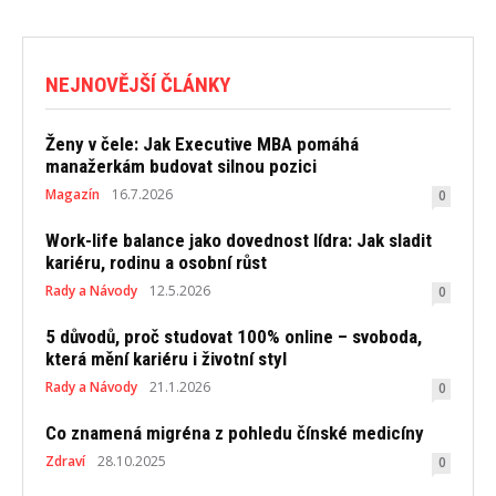
NEJNOVĚJŠÍ ČLÁNKY
Ženy v čele: Jak Executive MBA pomáhá
manažerkám budovat silnou pozici
Magazín
16.7.2026
0
Work-life balance jako dovednost lídra: Jak sladit
kariéru, rodinu a osobní růst
Rady a Návody
12.5.2026
0
5 důvodů, proč studovat 100% online – svoboda,
která mění kariéru i životní styl
Rady a Návody
21.1.2026
0
Co znamená migréna z pohledu čínské medicíny
Zdraví
28.10.2025
0