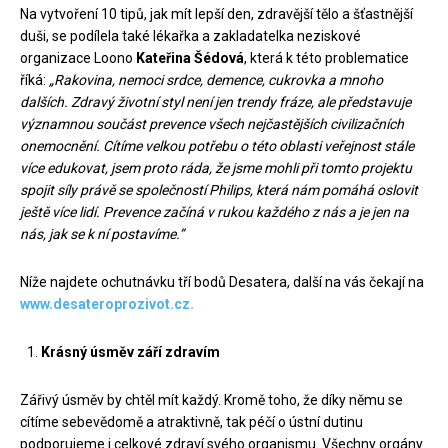
Na vytvoření 10 tipů, jak mít lepší den, zdravější tělo a šťastnější
duši, se podílela také lékařka a zakladatelka neziskové
organizace Loono
Kateřina Šédová
, která k této problematice
říká:
„Rakovina, nemoci srdce, demence, cukrovka a mnoho
dalších. Zdravý životní styl není jen trendy fráze, ale představuje
významnou součást prevence všech nejčastějších civilizačních
onemocnění. Cítíme velkou potřebu o této oblasti veřejnost stále
více edukovat, jsem proto ráda, že jsme mohli při tomto projektu
spojit síly právě se společností Philips, která nám pomáhá oslovit
ještě více lidí. Prevence začíná v rukou každého z nás a je jen na
nás, jak se k ní postavíme.”
Níže najdete ochutnávku tří bodů Desatera, další na vás čekají na
www.desateroprozivot.cz.
Krásný úsměv září zdravím
Zářivý úsměv by chtěl mít každý. Kromě toho, že díky němu se
cítíme sebevědomě a atraktivně, tak péčí o ústní dutinu
podporujeme i celkové zdraví svého organismu. Všechny orgány