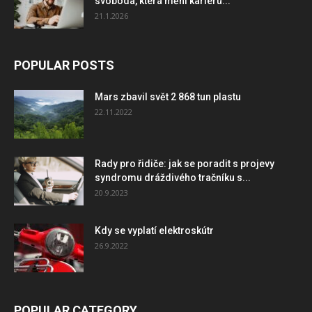
svoboda, která mění kariéru...
21.1.2026
POPULAR POSTS
Mars zbavil svět 2 868 tun plastu
22.11.2022
Rady pro řidiče: jak se poradit s projevy
syndromu dráždivého tračníku s...
20.9.2023
Kdy se vyplatí elektroskútr
26.9.2022
POPULAR CATEGORY