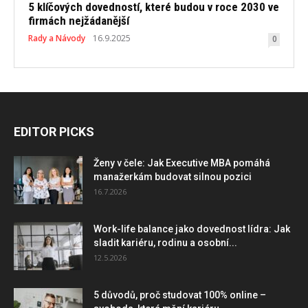
5 klíčových dovedností, které budou v roce 2030 ve
firmách nejžádanější
Rady a Návody
16.9.2025
0
EDITOR PICKS
Ženy v čele: Jak Executive MBA pomáhá
manažerkám budovat silnou pozici
16.7.2026
Work-life balance jako dovednost lídra: Jak
sladit kariéru, rodinu a osobní...
12.5.2026
5 důvodů, proč studovat 100% online –