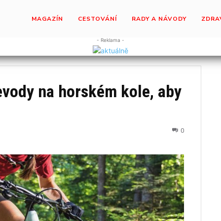
MAGAZÍN
CESTOVÁNÍ
RADY A NÁVODY
ZDRA
- Reklama -
evody na horském kole, aby
0