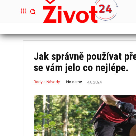
Jak správně používat př
se vám jelo co nejlépe.
No name
Rady a Návody
4.8.2024