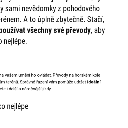
i vy sami nevědomky z pohodového
erénem. A to úplně zbytečně. Stačí,
používat všechny své převody
, aby
 nejlépe.
š na vašem umění ho ovládat. Převody na horském kole
ům terénů. Správné řazení vám pomůže udržet
ideální
te i delší a náročnější jízdy
co nejlépe