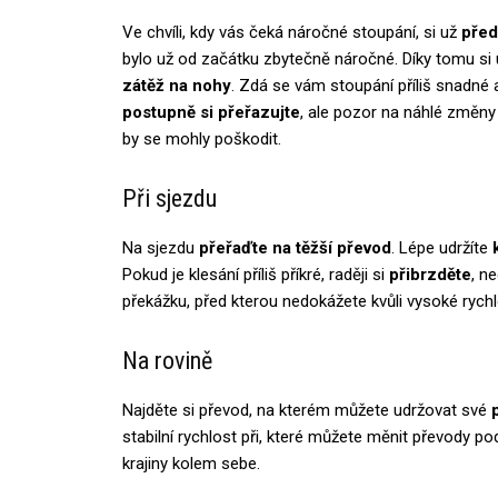
Ve chvíli, kdy vás čeká náročné stoupání, si už
před
bylo už od začátku zbytečně náročné. Díky tomu si 
zátěž na nohy
. Zdá se vám stoupání příliš snadné 
postupně si přeřazujte
, ale pozor na náhlé změny
by se mohly poškodit.
Při sjezdu
Na sjezdu
přeřaďte na těžší převod
. Lépe udržíte
Pokud je klesání příliš příkré, raději si
přibrzděte
, n
překážku, před kterou nedokážete kvůli vysoké rychl
Na rovině
Najděte si převod, na kterém můžete udržovat své
stabilní rychlost při, které můžete měnit převody po
krajiny kolem sebe.