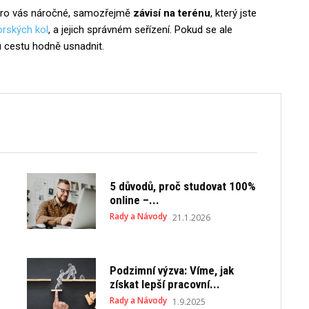
ou pro vás náročné, samozřejmě
závisí na terénu
, který jste
orských kol
, a jejich správném seřízení. Pokud se ale
u cestu hodně usnadnit.
5 důvodů, proč studovat 100%
online –...
Rady a Návody
21.1.2026
Podzimní výzva: Víme, jak
získat lepší pracovní...
Rady a Návody
1.9.2025