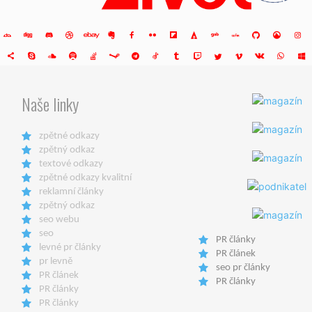
Naše linky
zpětné odkazy
zpětný odkaz
textové odkazy
zpětné odkazy kvalitní
reklamní články
zpětný odkaz
seo webu
seo
PR články
levné pr články
PR článek
pr levně
seo pr články
PR článek
PR články
PR články
PR články