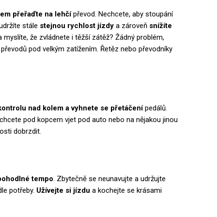
em přeřaďte na lehčí
převod. Nechcete, aby stoupání
udržíte stále
stejnou rychlost jízdy
a zároveň
snížíte
a myslíte, že zvládnete i těžší zátěž? Žádný problém,
 převodů pod velkým zatížením. Řetěz nebo převodníky
kontrolu nad kolem a vyhnete se přetáčení
pedálů.
echcete pod kopcem vjet pod auto nebo na nějakou jinou
osti dobrzdit.
pohodlné tempo
. Zbytečně se neunavujte a udržujte
dle potřeby.
Užívejte si jízdu
a kochejte se krásami