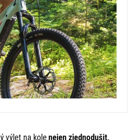
ý výlet na kole
nejen zjednodušit,