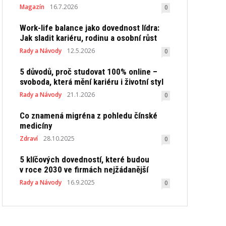
Magazín
16.7.2026
0
Work-life balance jako dovednost lídra:
Jak sladit kariéru, rodinu a osobní růst
Rady a Návody
12.5.2026
0
5 důvodů, proč studovat 100% online –
svoboda, která mění kariéru i životní styl
Rady a Návody
21.1.2026
0
Co znamená migréna z pohledu čínské
medicíny
Zdraví
28.10.2025
0
5 klíčových dovedností, které budou
v roce 2030 ve firmách nejžádanější
Rady a Návody
16.9.2025
0