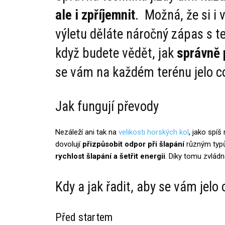
ale i zpříjemnit
. Možná, že si 
výletu děláte náročný zápas s t
když budete vědět, jak
správně 
se vám na každém terénu jelo co
Jak fungují převody
Nezáleží ani tak na
velikosti horských kol
, jako spí
dovolují
přizpůsobit odpor při šlapání
různým typ
rychlost šlapání a šetřit energii
. Díky tomu zvládne
Kdy a jak řadit, aby se vám jelo 
Před startem