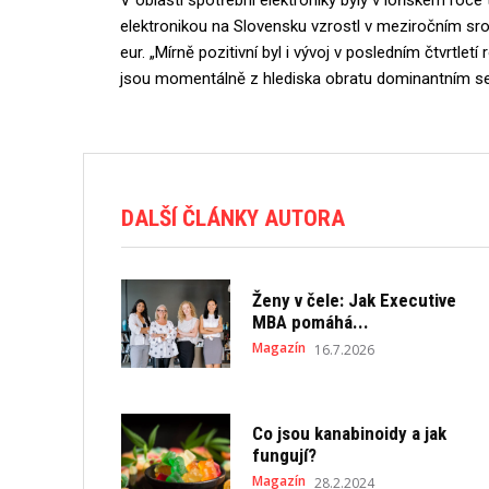
V oblasti spotřební elektroniky byly v loňském roce
elektronikou na Slovensku vzrostl v meziročním sr
eur. „Mírně pozitivní byl i vývoj v posledním čtvrtle
jsou momentálně z hlediska obratu dominantním seg
DALŠÍ ČLÁNKY AUTORA
Ženy v čele: Jak Executive
MBA pomáhá...
Magazín
16.7.2026
Co jsou kanabinoidy a jak
fungují?
Magazín
28.2.2024