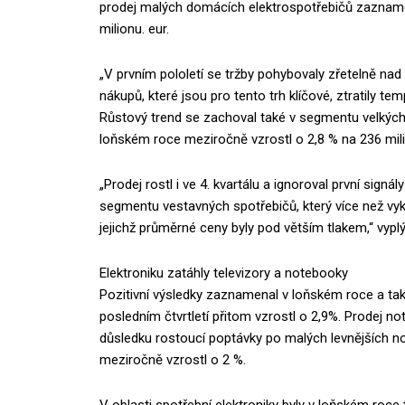
prodej malých domácích elektrospotřebičů zaznamen
milionu. eur.
„V prvním pololetí se tržby pohybovaly zřetelně na
nákupů, které jsou pro tento trh klíčové, ztratily te
Růstový trend se zachoval také v segmentu velkýc
loňském roce meziročně vzrostl o 2,8 % na 236 mili
„Prodej rostl i ve 4. kvartálu a ignoroval první signá
segmentu vestavných spotřebičů, který více než vy
jejichž průměrné ceny byly pod větším tlakem,“ vyp
Elektroniku zatáhly televizory a notebooky
Pozitivní výsledky zaznamenal v loňském roce a tak
posledním čtvrtletí přitom vzrostl o 2,9%. Prodej 
důsledku rostoucí poptávky po malých levnějších n
meziročně vzrostl o 2 %.