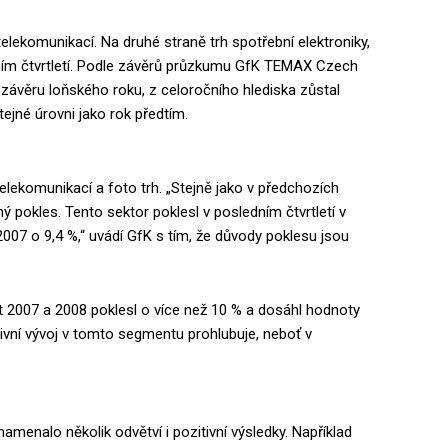
telekomunikací. Na druhé straně trh spotřební elektroniky,
dním čtvrtletí. Podle závěrů průzkumu GfK TEMAX Czech
ávěru loňského roku, z celoročního hlediska zůstal
ejné úrovni jako rok předtím.
elekomunikací a foto trh. „Stejně jako v předchozích
ý pokles. Tento sektor poklesl v posledním čtvrtletí v
07 o 9,4 %,“ uvádí GfK s tím, že důvody poklesu jsou
et 2007 a 2008 poklesl o více než 10 % a dosáhl hodnoty
tivní vývoj v tomto segmentu prohlubuje, neboť v
enalo několik odvětví i pozitivní výsledky. Například