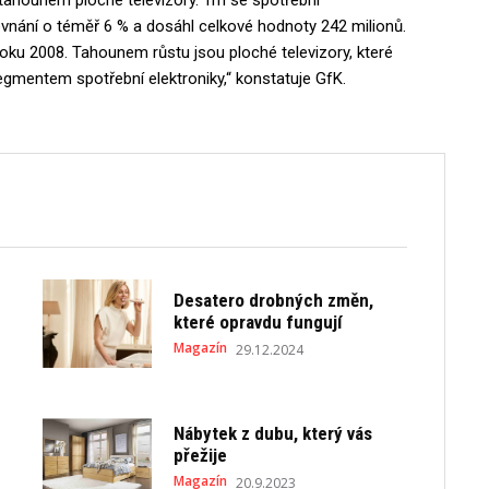
 tahounem ploché televizory. Trh se spotřební
ovnání o téměř 6 % a dosáhl celkové hodnoty 242 milionů.
tí roku 2008. Tahounem růstu jsou ploché televizory, které
mentem spotřební elektroniky,“ konstatuje GfK.
Desatero drobných změn,
které opravdu fungují
Magazín
29.12.2024
Nábytek z dubu, který vás
přežije
Magazín
20.9.2023