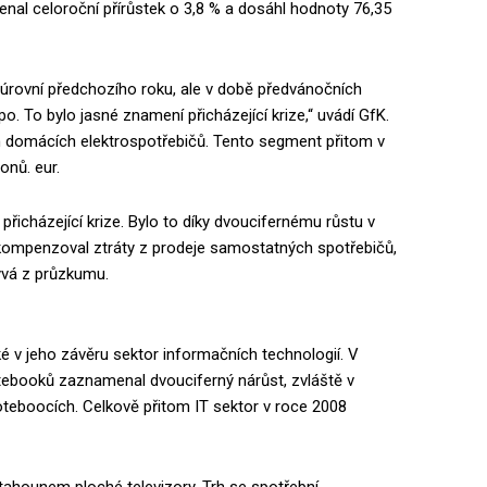
al celoroční přírůstek o 3,8 % a dosáhl hodnoty 76,35
d úrovní předchozího roku, ale v době předvánočních
mpo. To bylo jasné znamení přicházející krize,“ uvádí GfK.
h domácích elektrospotřebičů. Tento segment přitom v
onů. eur.
ly přicházející krize. Bylo to díky dvoucifernému růstu v
kompenzoval ztráty z prodeje samostatných spotřebičů,
lývá z průzkumu.
é v jeho závěru sektor informačních technologií. V
notebooků zaznamenal dvouciferný nárůst, zvláště v
oteboocích. Celkově přitom IT sektor v roce 2008