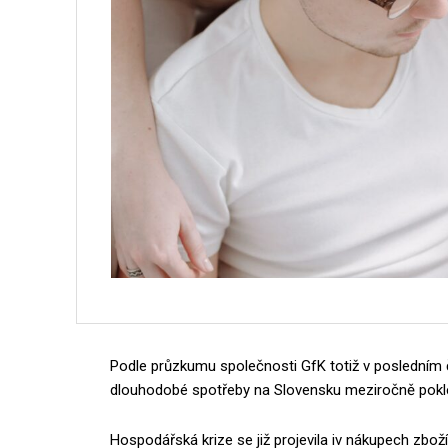
Podle průzkumu společnosti GfK totiž v posledním č
dlouhodobé spotřeby na Slovensku meziročně pokles
Hospodářská krize se již projevila iv nákupech zbo