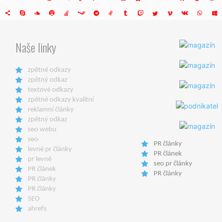
Naše linky
zpětné odkazy
zpětný odkaz
textové odkazy
zpětné odkazy kvalitní
reklamní články
zpětný odkaz
seo webu
seo
PR články
levné pr články
PR článek
pr levně
seo pr články
PR článek
PR články
PR články
PR články
SEO
ahrefs