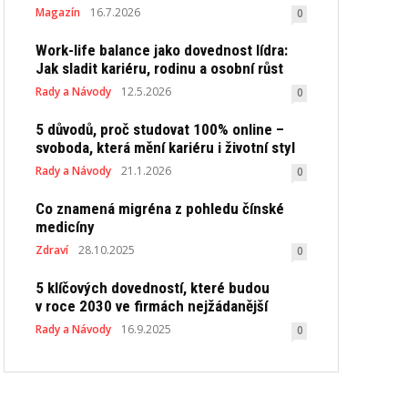
Magazín
16.7.2026
0
Work-life balance jako dovednost lídra:
Jak sladit kariéru, rodinu a osobní růst
Rady a Návody
12.5.2026
0
5 důvodů, proč studovat 100% online –
svoboda, která mění kariéru i životní styl
Rady a Návody
21.1.2026
0
Co znamená migréna z pohledu čínské
medicíny
Zdraví
28.10.2025
0
5 klíčových dovedností, které budou
v roce 2030 ve firmách nejžádanější
Rady a Návody
16.9.2025
0