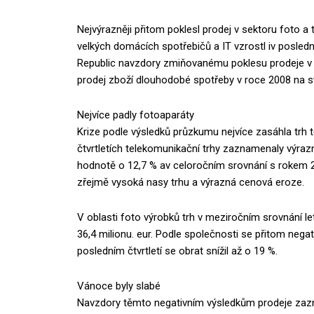
Nejvýrazněji přitom poklesl prodej v sektoru foto a 
velkých domácích spotřebičů a IT vzrostl iv posle
Republic navzdory zmiňovanému poklesu prodeje v z
prodej zboží dlouhodobé spotřeby v roce 2008 na st
Nejvíce padly fotoaparáty
Krize podle výsledků průzkumu nejvíce zasáhla trh t
čtvrtletích telekomunikační trhy zaznamenaly výrazn
hodnotě o 12,7 % av celoročním srovnání s rokem 20
zřejmě vysoká nasy trhu a výrazná cenová eroze.
V oblasti foto výrobků trh v meziročním srovnání l
36,4 milionu. eur. Podle společnosti se přitom nega
posledním čtvrtletí se obrat snížil až o 19 %.
Vánoce byly slabé
Navzdory těmto negativním výsledkům prodeje zaznam