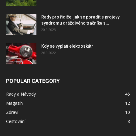
Rady pro řidiče: jak se poradit s projevy
syndromu dráždivého tračníku s...
20.9.2023
Kdy se vyplatí elektroskútr
26.9.2022
POPULAR CATEGORY
Rady a Návody
46
Magazín
12
Zdraví
10
Cestování
8