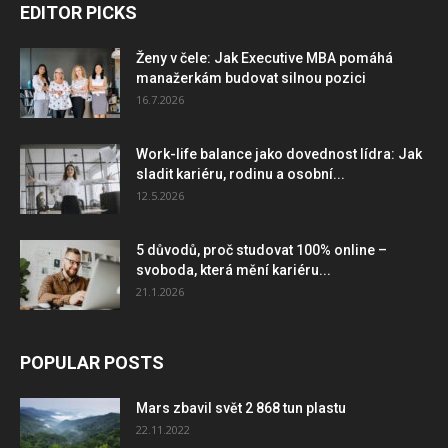
EDITOR PICKS
Ženy v čele: Jak Executive MBA pomáhá
manažerkám budovat silnou pozici
16.7.2026
Work-life balance jako dovednost lídra: Jak
sladit kariéru, rodinu a osobní...
12.5.2026
5 důvodů, proč studovat 100% online –
svoboda, která mění kariéru...
21.1.2026
POPULAR POSTS
Mars zbavil svět 2 868 tun plastu
22.11.2022