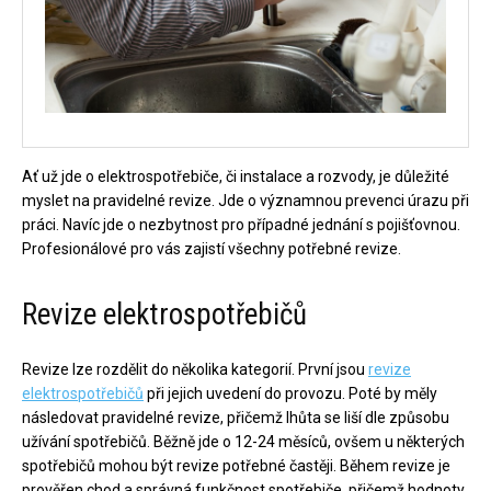
Ať už jde o elektrospotřebiče, či instalace a rozvody, je důležité
myslet na pravidelné revize. Jde o významnou prevenci úrazu při
práci. Navíc jde o nezbytnost pro případné jednání s pojišťovnou.
Profesionálové pro vás zajistí všechny potřebné revize.
Revize elektrospotřebičů
Revize lze rozdělit do několika kategorií. První jsou
revize
elektrospotřebičů
při jejich uvedení do provozu. Poté by měly
následovat pravidelné revize, přičemž lhůta se liší dle způsobu
užívání spotřebičů. Běžně jde o 12-24 měsíců, ovšem u některých
spotřebičů mohou být revize potřebné častěji. Během revize je
prověřen chod a správná funkčnost spotřebiče, přičemž hodnoty