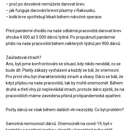
– proč po dovolené nemůžete darovat krev;
– jak funguje darování krevní plazmy v Rakousku;
– kolik krve spotřebují lékaři během náročné operace.
Před pandemií chodilo na naše odběrná pracoviště darovat krev
zhruba 4 000 až 5 000 dárců týdně. Po propuknutí pandemie
přišlo na naše pracoviště během některých týdnů jen 900 dárců.
Zaúřadoval strach?
Ano, byli jsme konfrontováni se situací, kdy nikdo nevěděl, co se
bude dít. Platily zákazy vycházení a každý se bál, že onemocní.
Pro první vlnu byl charakteristický strach a obavy. Dárci se báli, že
když přijdou na naše pracoviště, tak by mohli onemocnět. Během
druhé a třetí vlny již nepřevládal strach, protože dárci zjistili, že na
pracovištích máme zavedena přísná protipandemická opatření.
Počty dárců se však během dalších vln nezvýšily. Co byl problém?
Samotná nemocnost dárců. Onemocněli na covid-19, byli v