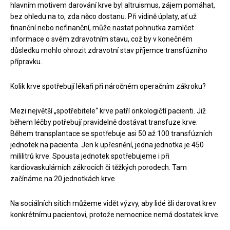
hlavním motivem darování krve byl altruismus, zájem pomáhat,
bez ohledu na to, zda něco dostanu. Při vidině úplaty, ať už
finanční nebo nefinanční, může nastat pohnutka zamlčet
informace o svém zdravotním stavu, což by v konečném
důsledku mohlo ohrozit zdravotní stav příjemce transfúzního
přípravku.
Kolik krve spotřebují lékaři při náročném operačním zákroku?
Mezi největší „spotřebitele“ krve patří onkologičtí pacienti. Již
během léčby potřebují pravidelně dostávat transfuze krve.
Během transplantace se spotřebuje asi 50 až 100 transfúzních
jednotek na pacienta. Jen k upřesnění, jedna jednotka je 450
mililitrů krve. Spousta jednotek spotřebujeme i při
kardiovaskulárních zákrocích či těžkých porodech. Tam
začínáme na 20 jednotkách krve.
Na sociálních sítích můžeme vidět výzvy, aby lidé šli darovat krev
konkrétnímu pacientovi, protože nemocnice nemá dostatek krve.