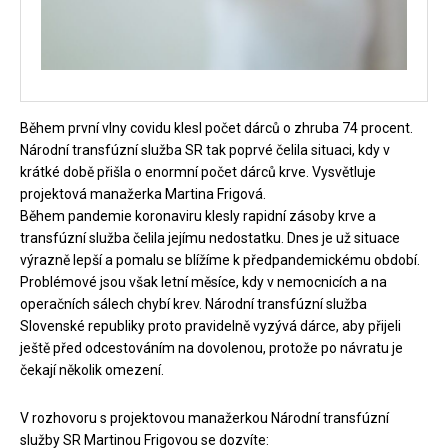
Během první vlny covidu klesl počet dárců o zhruba 74 procent.
Národní transfúzní služba SR tak poprvé čelila situaci, kdy v
krátké době přišla o enormní počet dárců krve. Vysvětluje
projektová manažerka Martina Frigová.
Během pandemie koronaviru klesly rapidní zásoby krve a
transfúzní služba čelila jejímu nedostatku. Dnes je už situace
výrazně lepší a pomalu se blížíme k předpandemickému období.
Problémové jsou však letní měsíce, kdy v nemocnicích a na
operačních sálech chybí krev. Národní transfúzní služba
Slovenské republiky proto pravidelně vyzývá dárce, aby přijeli
ještě před odcestováním na dovolenou, protože po návratu je
čekají několik omezení.
V rozhovoru s projektovou manažerkou Národní transfúzní
služby SR Martinou Frigovou se dozvíte: