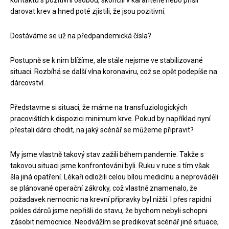
kontaktu s pozitivní osobou, skončili v karanténě nebo přišli
darovat krev a hned poté zjistili, že jsou pozitivní.
Dostáváme se už na předpandemická čísla?
Postupně se k nim blížíme, ale stále nejsme ve stabilizované
situaci. Rozbíhá se další vlna koronaviru, což se opět podepíše na
dárcovství.
Představme si situaci, že máme na transfuziologických
pracovištích k dispozici minimum krve. Pokud by například nyní
přestali dárci chodit, na jaký scénář se můžeme připravit?
My jsme vlastně takový stav zažili během pandemie. Takže s
takovou situaci jsme konfrontováni byli. Ruku v ruce s tím však
šla jiná opatření. Lékaři odložili celou bílou medicínu a neprováděli
se plánované operační zákroky, což vlastně znamenalo, že
požadavek nemocnic na krevní přípravky byl nižší. I přes rapidní
pokles dárců jsme nepřišli do stavu, že bychom nebyli schopni
zásobit nemocnice. Neodvážím se predikovat scénář jiné situace,