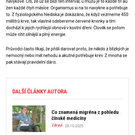
návykové. Cítí, že už se blíží ten interval, u mužů je to každé tři au
žen každé čtyři měsíce. Organismus si na to navykne a potřebuje
to. Z fyziologického hlediska je dokázáno, že když vezmeme 450
mililitrů krve, tak vlastně odebereme červené krvinky a tím
dochází k jejich rychlejší obnově v kostní dřeni. Člověk se potom
může cítit silnější a plný energie.
Průvodci často říkají, že přišli darovat proto, že někdo z blízkých je
nemocný nebo měl nehodu a akutně potřebuje krev. Z mnoha se
pak stávají pravidelní dárci.
DALŠÍ ČLÁNKY AUTORA
Co znamená migréna z pohledu
čínské medicíny
Zdraví
28.10.2025