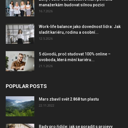
manažerkám budovat silnou pozici
16.7.2026
Work-life balance jako dovednost lídra: Jak
sladit kariéru, rodinu a osobní...
12.5.2026
5 důvodů, proč studovat 100% online –
svoboda, která mění kariéru...
21.1.2026
POPULAR POSTS
Mars zbavil svět 2 868 tun plastu
22.11.2022
Rady pro řidiče: jak se poradit s projevy