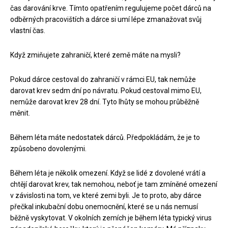
čas darování krve. Tímto opatřením regulujeme počet dárců na
odběrných pracovištích a dárce si umí lépe zmanažovat svůj
vlastní čas.
Když zmiňujete zahraničí, které země máte na mysli?
Pokud dárce cestoval do zahraničí v rámci EU, tak nemůže
darovat krev sedm dní po návratu. Pokud cestoval mimo EU,
nemůže darovat krev 28 dní. Tyto lhůty se mohou průběžně
měnit.
Během léta máte nedostatek dárců. Předpokládám, že je to
způsobeno dovolenými.
Během léta je několik omezení. Když se lidé z dovolené vrátí a
chtějí darovat krev, tak nemohou, neboť je tam zmíněné omezení
v závislosti na tom, ve které zemi byli. Je to proto, aby dárce
přečkal inkubační dobu onemocnění, které se u nás nemusí
běžně vyskytovat. V okolních zemích je během léta typický virus