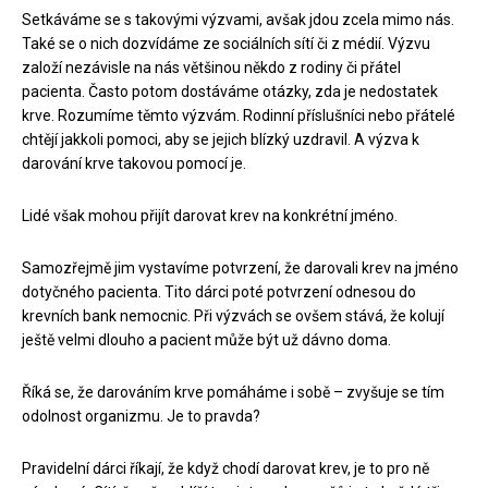
Setkáváme se s takovými výzvami, avšak jdou zcela mimo nás.
Také se o nich dozvídáme ze sociálních sítí či z médií. Výzvu
založí nezávisle na nás většinou někdo z rodiny či přátel
pacienta. Často potom dostáváme otázky, zda je nedostatek
krve. Rozumíme těmto výzvám. Rodinní příslušníci nebo přátelé
chtějí jakkoli pomoci, aby se jejich blízký uzdravil. A výzva k
darování krve takovou pomocí je.
Lidé však mohou přijít darovat krev na konkrétní jméno.
Samozřejmě jim vystavíme potvrzení, že darovali krev na jméno
dotyčného pacienta. Tito dárci poté potvrzení odnesou do
krevních bank nemocnic. Při výzvách se ovšem stává, že kolují
ještě velmi dlouho a pacient může být už dávno doma.
Říká se, že darováním krve pomáháme i sobě – zvyšuje se tím
odolnost organizmu. Je to pravda?
Pravidelní dárci říkají, že když chodí darovat krev, je to pro ně