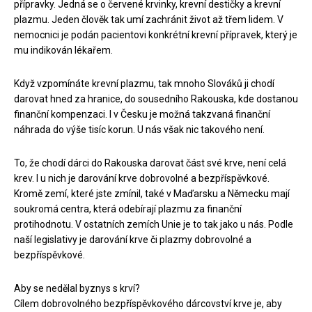
přípravky. Jedná se o červené krvinky, krevní destičky a krevní
plazmu. Jeden člověk tak umí zachránit život až třem lidem. V
nemocnici je podán pacientovi konkrétní krevní přípravek, který je
mu indikován lékařem.
Když vzpomínáte krevní plazmu, tak mnoho Slováků ji chodí
darovat hned za hranice, do sousedního Rakouska, kde dostanou
finanční kompenzaci. I v Česku je možná takzvaná finanční
náhrada do výše tisíc korun. U nás však nic takového není.
To, že chodí dárci do Rakouska darovat část své krve, není celá
krev. I u nich je darování krve dobrovolné a bezpříspěvkové.
Kromě zemí, které jste zmínil, také v Maďarsku a Německu mají
soukromá centra, která odebírají plazmu za finanční
protihodnotu. V ostatních zemích Unie je to tak jako u nás. Podle
naší legislativy je darování krve či plazmy dobrovolné a
bezpříspěvkové.
Aby se nedělal byznys s krví?
Cílem dobrovolného bezpříspěvkového dárcovství krve je, aby