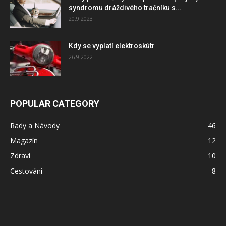
syndromu dráždivého tračníku s...
20.9.2023
Kdy se vyplatí elektroskútr
26.9.2022
POPULAR CATEGORY
Rady a Návody
46
Magazín
12
Zdraví
10
Cestování
8