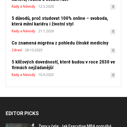
Rady a Návody
12.5.2026
0
5 důvodů, proč studovat 100% online – svoboda,
která mění kariéru i životní styl
Rady a Návody
21.1.2026
0
Co znamená migréna z pohledu čínské medicíny
Zdraví
28.10.2025
0
5 klíčových dovedností, které budou v roce 2030 ve
firmách nejžádanější
Rady a Návody
16.9.2025
0
EDITOR PICKS
Ženy v čele: Jak Executive MBA pomáhá