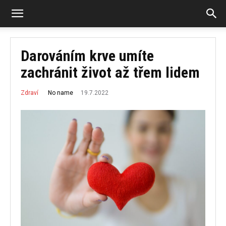
Darováním krve umíte
zachránit život až třem lidem
19.7.2022
No name
Zdraví