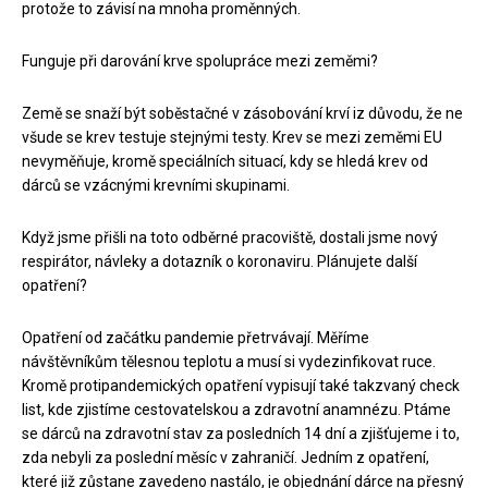
protože to závisí na mnoha proměnných.
Funguje při darování krve spolupráce mezi zeměmi?
Země se snaží být soběstačné v zásobování krví iz důvodu, že ne
všude se krev testuje stejnými testy. Krev se mezi zeměmi EU
nevyměňuje, kromě speciálních situací, kdy se hledá krev od
dárců se vzácnými krevními skupinami.
Když jsme přišli na toto odběrné pracoviště, dostali jsme nový
respirátor, návleky a dotazník o koronaviru. Plánujete další
opatření?
Opatření od začátku pandemie přetrvávají. Měříme
návštěvníkům tělesnou teplotu a musí si vydezinfikovat ruce.
Kromě protipandemických opatření vypisují také takzvaný check
list, kde zjistíme cestovatelskou a zdravotní anamnézu. Ptáme
se dárců na zdravotní stav za posledních 14 dní a zjišťujeme i to,
zda nebyli za poslední měsíc v zahraničí. Jedním z opatření,
které již zůstane zavedeno nastálo, je objednání dárce na přesný