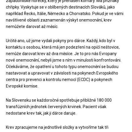
západonilské horečky, který je přenášen komáry. Má příznaky
chřipky. Vyskytuje se v oblíbených destinacích Slováků, jako
například Řecko, Itálie, Německo a Chorvatsko. Pokud je ve vámi
navštívené oblasti zaznamenán výskyt onemocnění, krev
nemůžete darovat až měsíc.
Určitě ano, už jsme vydali pokyny pro dárce. Každý, kdo byl v
kontaktu s osobou, která má jen podezření na opičí neštovice,
nemůže darovat krev až dva měsíce. Je to pro nás Evropany
nové onemocnění, nebyli jsme s ním v minulosti konfrontováni.
Očekáváme, že opatření u tohoto typu onemocnění se budou
nastavovat a upravovat v závislosti na pokynech Evropského
centra pro prevenci a kontrolu nemocí (ECDC) a pokynech
Evropské komise.
Na Slovensku se každoročně spotřebuje přibližně 180 000
transfúzních jednotek červených krvinek. Pacient však
nedostane krev tak, jak ji dárce daruje.
Krev zpracujeme na jednotlivé složky a vytvoříme tak tři