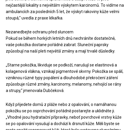
nejčastější lokality s největším výskytem karcinomů. To vidíme na
ambulancích za posledních 5 let, že výskyt rakoviny kůže velmi
stoupá,“ uvedla z praxe lékařka.
Nezanedbejte ochranu před sluncem
Pokud se během horkých letních dnů nechráníte dostatečně,
vaše pokožka dostane pořádně zabrat. Sluneční paprsky
způsobují na naší pleti největší změny a mají trvalé důsledky.
„Starne pokožka, likviduje se podkoží, narušují se elastinová a
kolagenová vlákna, vznikají pigmentové skvrny. Pokožka se spálí,
vzniknou různé typy popálení a dlouhodobé překročení záření
způsobuje různé změny, karcinomy, melanomy, nehojící se rány
a strupy,“ jmenovala Dubčeková.
Když přijedete domů z pláže nebo z opalování, o namáhanou
pokožku se po osprchování pořádně postarejte a uklidněte ji.
„Vhodné jsou hydratační přípravky, neboť povrchové vrstvy kůže
se po opalování vysušují a dochází k drsnutí kůže. Měli byste se