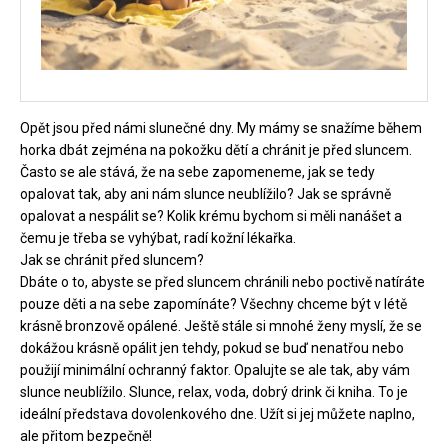
Opět jsou před námi slunečné dny. My mámy se snažíme během
horka dbát zejména na pokožku dětí a chránit je před sluncem.
Často se ale stává, že na sebe zapomeneme, jak se tedy
opalovat tak, aby ani nám slunce neublížilo? Jak se správně
opalovat a nespálit se? Kolik krému bychom si měli nanášet a
čemu je třeba se vyhýbat, radí kožní lékařka.
Jak se chránit před sluncem?
Dbáte o to, abyste se před sluncem chránili nebo poctivě natíráte
pouze děti a na sebe zapomínáte? Všechny chceme být v létě
krásně bronzově opálené. Ještě stále si mnohé ženy myslí, že se
dokážou krásně opálit jen tehdy, pokud se buď nenatřou nebo
použijí minimální ochranný faktor. Opalujte se ale tak, aby vám
slunce neublížilo. Slunce, relax, voda, dobrý drink či kniha. To je
ideální představa dovolenkového dne. Užít si jej můžete naplno,
ale přitom bezpečně!