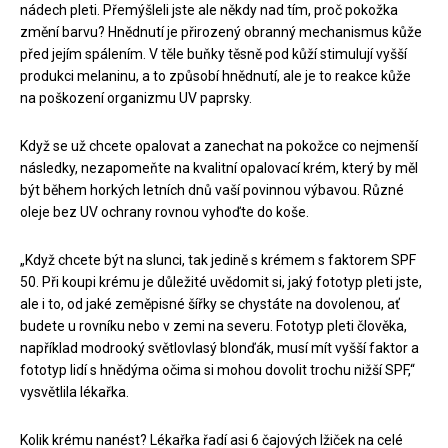
nádech pleti. Přemýšleli jste ale někdy nad tím, proč pokožka
změní barvu? Hnědnutí je přirozený obranný mechanismus kůže
před jejím spálením. V těle buňky těsně pod kůží stimulují vyšší
produkci melaninu, a to způsobí hnědnutí, ale je to reakce kůže
na poškození organizmu UV paprsky.
Když se už chcete opalovat a zanechat na pokožce co nejmenší
následky, nezapomeňte na kvalitní opalovací krém, který by měl
být během horkých letních dnů vaší povinnou výbavou. Různé
oleje bez UV ochrany rovnou vyhoďte do koše.
„Když chcete být na slunci, tak jedině s krémem s faktorem SPF
50. Při koupi krému je důležité uvědomit si, jaký fototyp pleti jste,
ale i to, od jaké zeměpisné šířky se chystáte na dovolenou, ať
budete u rovníku nebo v zemi na severu. Fototyp pleti člověka,
například modrooký světlovlasý blonďák, musí mít vyšší faktor a
fototyp lidí s hnědýma očima si mohou dovolit trochu nižší SPF,“
vysvětlila lékařka.
Kolik krému nanést? Lékařka řadí asi 6 čajových lžiček na celé