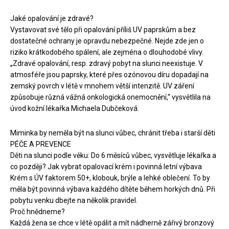
Jaké opalování je zdravé?
Vystavovat své tělo při opalování příliš UV paprskům a bez
dostatečné ochrany je opravdu nebezpečné. Nejde zde jen o
riziko krátkodobého spálení, ale zejména o dlouhodobé vlivy.
„Zdravé opalování, resp. zdravý pobyt na slunci neexistuje. V
atmosféře jsou paprsky, které přes ozónovou díru dopadají na
zemský povrch v létě v mnohem větší intenzitě. UV záření
způsobuje různá vážná onkologická onemocnění,“ vysvětlila na
úvod kožní lékařka Michaela Dubčeková.
Miminka by neměla být na slunci vůbec, chránit třeba i starší děti
PÉČE A PREVENCE
Děti na slunci podle věku: Do 6 měsíců vůbec, vysvětluje lékařka a
co později? Jak vybrat opalovací krém i povinná letní výbava
Krém s ÚV faktorem 50+, klobouk, brýle a lehké oblečení. To by
měla být povinná výbava každého dítěte během horkých dnů. Při
pobytu venku dbejte na několik pravidel.
Proč hnědneme?
Každá žena se chce v létě opálit a mít nádherně zářivý bronzový