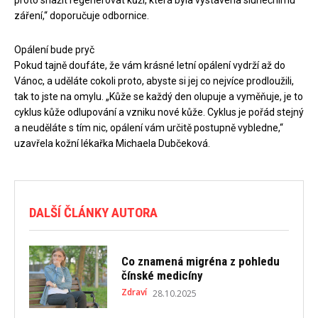
proto snažit regenerovat kůži, která byla vystavena slunečnímu
záření,“ doporučuje odbornice.
Opálení bude pryč
Pokud tajně doufáte, že vám krásné letní opálení vydrží až do
Vánoc, a uděláte cokoli proto, abyste si jej co nejvíce prodloužili,
tak to jste na omylu. „Kůže se každý den olupuje a vyměňuje, je to
cyklus kůže odlupování a vzniku nové kůže. Cyklus je pořád stejný
a neuděláte s tím nic, opálení vám určitě postupně vybledne,“
uzavřela kožní lékařka Michaela Dubčeková.
DALŠÍ ČLÁNKY AUTORA
Co znamená migréna z pohledu
čínské medicíny
Zdraví
28.10.2025