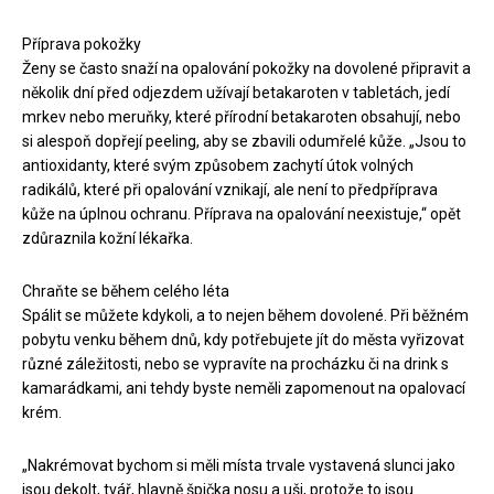
Příprava pokožky
Ženy se často snaží na opalování pokožky na dovolené připravit a
několik dní před odjezdem užívají betakaroten v tabletách, jedí
mrkev nebo meruňky, které přírodní betakaroten obsahují, nebo
si alespoň dopřejí peeling, aby se zbavili odumřelé kůže. „Jsou to
antioxidanty, které svým způsobem zachytí útok volných
radikálů, které při opalování vznikají, ale není to předpříprava
kůže na úplnou ochranu. Příprava na opalování neexistuje,“ opět
zdůraznila kožní lékařka.
Chraňte se během celého léta
Spálit se můžete kdykoli, a to nejen během dovolené. Při běžném
pobytu venku během dnů, kdy potřebujete jít do města vyřizovat
různé záležitosti, nebo se vypravíte na procházku či na drink s
kamarádkami, ani tehdy byste neměli zapomenout na opalovací
krém.
„Nakrémovat bychom si měli místa trvale vystavená slunci jako
jsou dekolt, tvář, hlavně špička nosu a uši, protože to jsou