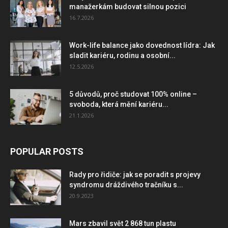
manažerkám budovat silnou pozici
16.7.2026
Work-life balance jako dovednost lídra: Jak
sladit kariéru, rodinu a osobní...
12.5.2026
5 důvodů, proč studovat 100% online –
svoboda, která mění kariéru...
21.1.2026
POPULAR POSTS
Rady pro řidiče: jak se poradit s projevy
syndromu dráždivého tračníku s...
20.9.2023
Mars zbavil svět 2 868 tun plastu