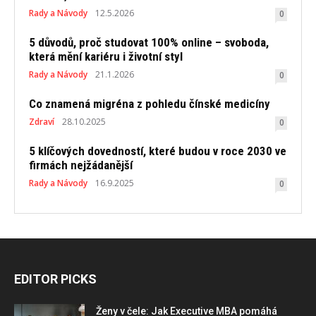
Rady a Návody
12.5.2026
0
5 důvodů, proč studovat 100% online – svoboda,
která mění kariéru i životní styl
Rady a Návody
21.1.2026
0
Co znamená migréna z pohledu čínské medicíny
Zdraví
28.10.2025
0
5 klíčových dovedností, které budou v roce 2030 ve
firmách nejžádanější
Rady a Návody
16.9.2025
0
EDITOR PICKS
Ženy v čele: Jak Executive MBA pomáhá