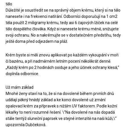
tělo
Důležité je soustředit se na správný objem krému, který si na tělo
nanesete i na frekvenci natírání. Odborníci doporučují na 1 cm2
těla použít 2 miligramy krému, tedy asi 6 čajových lžiček na celé
tělo dospělého člověka. Když si nanesete krému méně, snižujete
svoji ochranu. No a nakrémujte se v dostatečném předstihu, tedy
ještě doma před odjezdem na pláž.
Krém byste si měli znovu aplikovat po každém vykoupání v moři
či bazénu, a při nadměrném letním pocení několikrát denně.
„Každý krém po 2 hodinách oxiduje a jeho účinek ochrany klesá,“
doplnila odbornice.
Už mám základ
Mnohé ženy staví na to, že si na dovolené během prvních dnů
udělají pěkný hnědý základ a ke konci dovolené už změní
opalovací krém za přípravek s nižším UV faktorem. Podle kožní
lékařky to není rozumné řešení. \“Na dovolené na nás dopadá
stále tentýž sluneční paprsek ve stejné intenzitě na naši kůži,\“
upozornila Dubčeková.